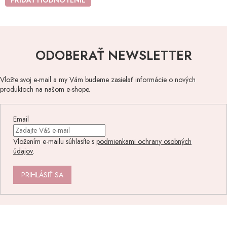
ODOBERAŤ NEWSLETTER
Vložte svoj e-mail a my Vám budeme zasielať informácie o nových
produktoch na našom e-shope.
Email
Vložením e-mailu súhlasíte s
podmienkami ochrany osobných
údajov
.
PRIHLÁSIŤ SA
Z
á