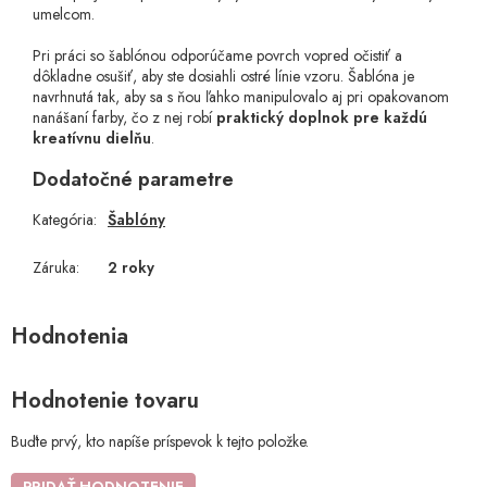
umelcom.
Pri práci so šablónou odporúčame povrch vopred očistiť a
dôkladne osušiť, aby ste dosiahli ostré línie vzoru. Šablóna je
navrhnutá tak, aby sa s ňou ľahko manipulovalo aj pri opakovanom
nanášaní farby, čo z nej robí
praktický doplnok pre každú
kreatívnu dielňu
.
Dodatočné parametre
Kategória
:
Šablóny
Záruka
:
2 roky
Hodnotenie tovaru
Buďte prvý, kto napíše príspevok k tejto položke.
PRIDAŤ HODNOTENIE