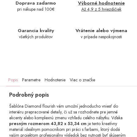
Doprava zadarmo
Výborné hodnotenie
pri nákupe nad 100€
Až 4,9 z 5 hviezdičiek
Garancia kvality
Vrátenie alebo výmena
všetkých produktov
v prípade nespokojnosti
Popis
Parametre
Hodnotenie
Viac o značke
Podrobný popis
Šablóna Diamond flourish vám umožní jednoducho vniesť do
interiéru prepracované detaily, či už sa rozhodnete pre jemné
akcenty alebo komplexnú zmenu vzhľadu celého nábytku. Vďaka
presným rozmerom 43,82 x 53,34 cm
je tento kreatívny
materiál ideálnym pomocníkom pri práci s farbami, ktorý dodá
vašim projektom profesionálny výsledok bez nutnosti byť skúseným