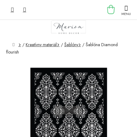
Prejsť
NÁKU
na
obsah
KOŠÍK
Domov
/
Kreatívny materiál
/
Šablóny
/
Šablóna Diamond
flourish