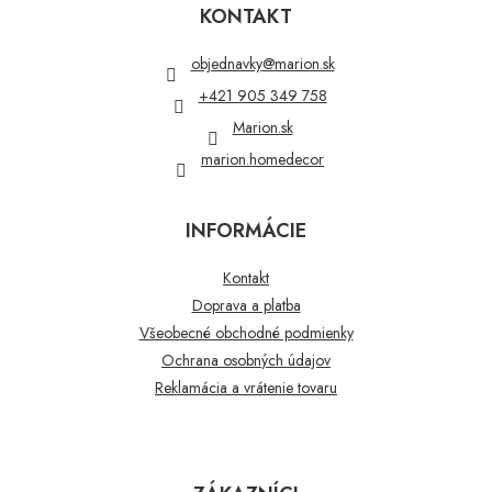
p
KONTAKT
ä
t
objednavky
@
marion.sk
i
+421 905 349 758
e
Marion.sk
marion.homedecor
INFORMÁCIE
Kontakt
Doprava a platba
Všeobecné obchodné podmienky
Ochrana osobných údajov
Reklamácia a vrátenie tovaru