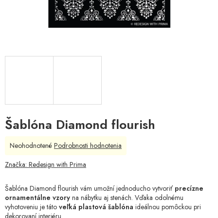
Šablóna Diamond flourish
Priemerné
Neohodnotené
Podrobnosti hodnotenia
hodnotenie
produktu
Značka:
Redesign with Prima
je
0,0
Šablóna Diamond flourish vám umožní jednoducho vytvoriť
precízne
z
ornamentálne vzory
na nábytku aj stenách. Vďaka odolnému
5
vyhotoveniu je táto
veľká plastová šablóna
ideálnou pomôckou pri
hviezdičiek.
dekorovaní interiéru.