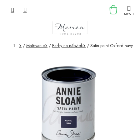
Prejsť
NÁKU
na
obsah
KOŠÍK
Domov
/
Maľovanie
/
Farby na nábytok
/
Satin paint Oxford navy