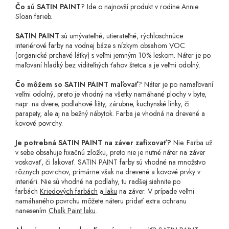
Čo sú SATIN PAINT
? Ide o najnovší produkt v rodine Annie
Sloan farieb.
SATIN PAINT
sú umývateľné, utierateľné, rýchloschnúce
interiérové farby na vodnej báze s nízkym obsahom VOC
(organické prchavé látky) s veľmi jemným 10% leskom. Náter je po
maľovaní hladký bez viditeľných ťahov štetca a je veľmi odolný.
Čo môžem so SATIN PAINT maľovať
? Náter je po namaľovaní
veľmi odolný, preto je vhodný na všetky namáhané plochy v byte,
napr. na dvere, podlahové lišty, zárubne, kuchynské linky, či
parapety, ale aj na bežný nábytok. Farba je vhodná na drevené a
kovové povrchy.
Je potrebná SATIN PAINT na záver zafixovať?
Nie. Farba už
v sebe obsahuje fixačnú zložku, preto nie je nutné náter na záver
voskovať, či lakovať. SATIN PAINT farby sú vhodné na množstvo
rôznych povrchov, primárne však na drevené a kovové prvky v
interiéri. Nie sú vhodné na podlahy, tu radšej siahnite po
farbách
Kriedových farbách
a
laku
na záver. V prípade veľmi
namáhaného povrchu môžete náteru pridať extra ochranu
nanesením
Chalk Paint laku
.