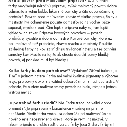
Ako si povrch pred maľovaním pripraviť
? SATIN PAINT
farby nevyžadujú náročnú prípravu, avšak maľovaný povrch dobre
odmastite a veľmi lesklé, lakované povrchy určite odporúčame aj
prebrúsiť. Povrch pred maľovaním zbavte všetkého prachu, špiny a
mastnoty. Na odmastenie použite odmasťovač na vodnej báze,
saponát, mydlo a pod. Čím lepšia príprava nábytku, tým lepší
výsledok na záver. Príprava kovových povrchov – povrch
prebrúste, vyčistite a dobre odmastite. Kovové povrchy, ktoré už
boli maľované tiež prebrúste, zbavte prachu a mastnoty. Použitie
základnej farby na kov zaistí dlhšiu trvácnosť náteru a tiež ochráni
samotný kov. Myslite na to, že ak chcete docieliť pekný hladký
povrch, aj podklad musí byť hladký:)
Koľko farby budem potrebovať
? Výdatnosť 750ml balenia je
2
11m
v jednom nátere. Farba má veľmi kvalitné pigmenty a výborne
kryje, pre pekný dokonalý vzhľad odporúčame naniesť dve vrstvy. V
prípade, že budete maľovať tmavý povrch na bielu, rátajte s jednou
vrstvou naviac.
Je potrebné farbu riediť?
Nie. Farbu treba iba veľmi dobre
premiešať. Je pripravená v konzistencii vhodnej na priame
nanášanie. Riediť farbu vodou sa odporúča pri maľovaní úplne
nového ešte neošetreného dreva, ktoré je veľmi nasiakavé. V
takom prípade si urobte redšiu verziu farby (cca 3 diely farby a 1