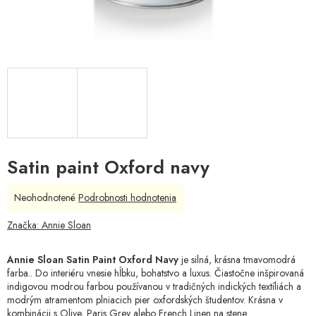
Satin paint Oxford navy
Priemerné
Neohodnotené
Podrobnosti hodnotenia
hodnotenie
produktu
Značka:
Annie Sloan
je
0,0
Annie Sloan Satin Paint Oxford Navy
je silná, krásna tmavomodrá
z
farba.. Do interiéru vnesie hĺbku, bohatstvo a luxus. Čiastočne inšpirovaná
5
indigovou modrou farbou používanou v tradičných indických textíliách a
hviezdičiek.
modrým atramentom plniacich pier oxfordských študentov. Krásna v
kombinácii s Olive, Paris Grey alebo French Linen na stene.