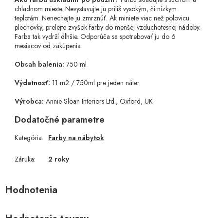
chladnom mieste. Nevystavujte ju príliš vysokým, či nízkym
teplotám. Nenechajte ju zmrznúť. Ak miniete viac než polovicu
plechovky, prelejte zvyšok farby do menšej vzduchotesnej nádoby.
Farba tak vydrží dlhšie. Odporúča sa spotrebovať ju do 6
mesiacov od zakúpenia.
Obsah balenia:
750 ml
Výdatnosť:
11 m2 / 750ml pre jeden náter
Výrobca:
Annie Sloan Interiors Ltd., Oxford, UK
Dodatočné parametre
Kategória
:
Farby na nábytok
Záruka
:
2 roky