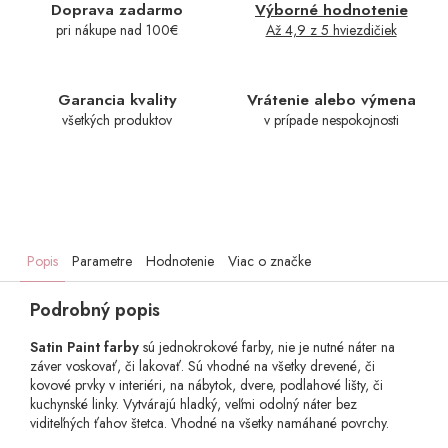
Doprava zadarmo
Výborné hodnotenie
pri nákupe nad 100€
Až 4,9 z 5 hviezdičiek
Garancia kvality
Vrátenie alebo výmena
všetkých produktov
v prípade nespokojnosti
Popis
Parametre
Hodnotenie
Viac o značke
Podrobný popis
Satin Paint farby
sú jednokrokové farby, nie je nutné náter na
záver voskovať, či lakovať. Sú vhodné na všetky drevené, či
kovové prvky v interiéri, na nábytok, dvere, podlahové lišty, či
kuchynské linky. Vytvárajú hladký, veľmi odolný náter bez
viditeľných ťahov štetca. Vhodné na všetky namáhané povrchy.