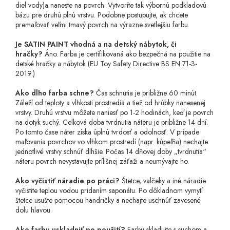
diel vody)a naneste na povrch. Vytvoríte tak výbornú podkladovú
bázu pre druhú plnú vrstvu. Podobne postupujte, ak chcete
premaľovať veľmi tmavý povrch na výrazne svetlejšiu farbu.
Je SATIN PAINT vhodná a na detský nábytok, či
hračky?
Áno. Farba je certifikovaná ako bezpečná na použitie na
detské hračky a nábytok (EU Toy Safety Directive BS EN 71-3-
2019.)
Ako dlho farba schne?
Čas schnutia je približne 60 minút.
Záleží od teploty a vlhkosti prostredia a tiež od hrúbky nanesenej
vrstvy. Druhú vrstvu môžete naniesť po 1-2 hodinách, keď je povrch
na dotyk suchý. Celková doba tvrdnutia náteru je približne 14 dní.
Po tomto čase náter získa úplnú tvrdosť a odolnosť. V prípade
maľovania povrchov vo vlhkom prostredí (napr. kúpeľňa) nechajte
jednotlivé vrstvy schnúť dlhšie. Počas 14 dňovej doby „tvrdnutia“
náteru povrch nevystavujte prílišnej záťaži a neumývajte ho.
Ako vyčistiť náradie po práci?
Štetce, valčeky a iné náradie
vyčistite teplou vodou pridaním saponátu. Po dôkladnom vymytí
štetce usušte pomocou handričky a nechajte uschnúť zavesené
dolu hlavou.
Ako farbu uskladniť po použití?
Farbu skladujte s suchom a