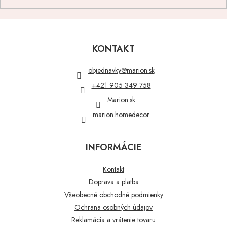
Z
á
p
KONTAKT
ä
t
objednavky
@
marion.sk
i
+421 905 349 758
e
Marion.sk
marion.homedecor
INFORMÁCIE
Kontakt
Doprava a platba
Všeobecné obchodné podmienky
Ochrana osobných údajov
Reklamácia a vrátenie tovaru