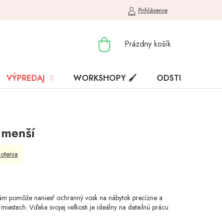
Prihlásenie
NÁKUPNÝ
Prázdny košík
KOŠÍK
VÝPREDAJ
WORKSHOPY 🖌️
ODSTÚPENIE OD
 menší
otenia
m pomôže naniesť ochranný vosk na nábytok precízne a
iestach. Vďaka svojej veľkosti je ideálny na detailnú prácu