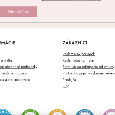
PRIHLÁSIŤ SA
RMÁCIE
ZÁKAZNÍCI
Reklamačný poriadok
a platba
Reklamačný formulár
né obchodné podmienky
Formulár na odstúpenie od zmluvy
 osobných údajov
Protokol o prijatí a vybavení rekla
ia a vrátenie tovaru
Predajňa
Blog