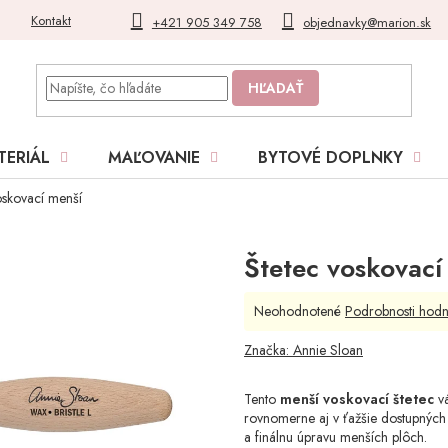
Kontakt
Blog
Moja objednávka
+421 905 349 758
objednavky@marion.sk
HĽADAŤ
TERIÁL
MAĽOVANIE
BYTOVÉ DOPLNKY
oskovací menší
Štetec voskovací
Priemerné
Neohodnotené
Podrobnosti hodn
hodnotenie
produktu
Značka:
Annie Sloan
je
0,0
Tento
menší voskovací štetec
vá
z
rovnomerne aj v ťažšie dostupných m
5
a finálnu úpravu menších plôch.
hviezdičiek.