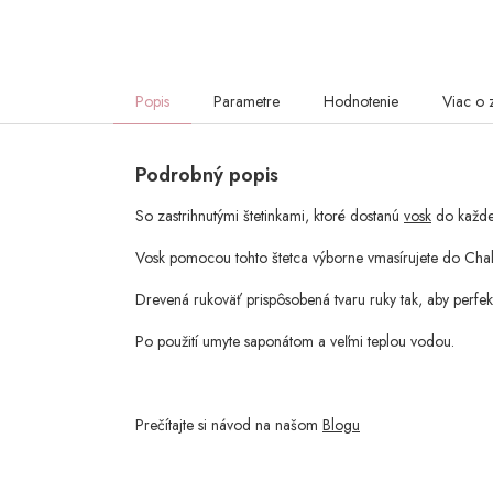
Popis
Parametre
Hodnotenie
Viac o 
Podrobný popis
So zastrihnutými štetinkami, ktoré dostanú
vosk
do každe
Vosk pomocou tohto štetca výborne vmasírujete do Chal
Drevená rukoväť prispôsobená tvaru ruky tak, aby perfek
Po použití umyte saponátom a veľmi teplou vodou.
Prečítajte si návod na našom
Blogu