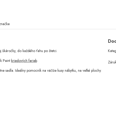
značke
Dod
j škáročky, do každého ťahu po štetci.
Kate
k Paint
kriedových farieb
.
Záru
tne sadla. Ideálny pomocník na väčšie kusy nábytku, na veľké plochy.