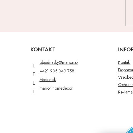
Z
á
p
KONTAKT
INFO
ä
t
objednavky
@
marion.sk
Kontakt
i
Doprava 
+421 905 349 758
e
Všeobec
Marion.sk
Ochrana
marion.homedecor
Reklamác