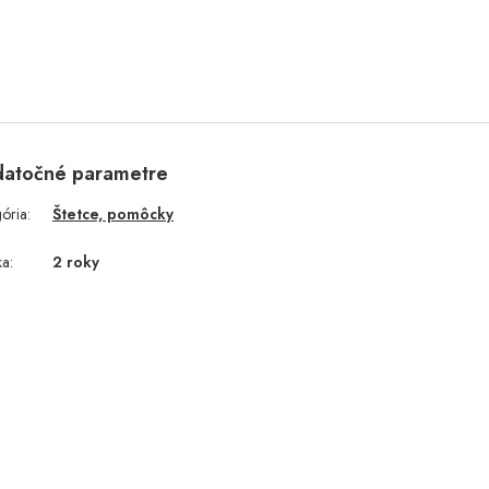
atočné parametre
gória
:
Štetce, pomôcky
ka
:
2 roky