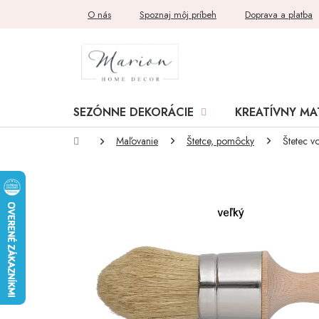
Prejsť
O nás
Spoznaj môj príbeh
Doprava a platba
na
obsah
SEZÓNNE DEKORÁCIE
KREATÍVNY MA
Domov
Maľovanie
Štetce, pomôcky
Štetec v