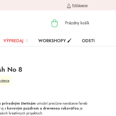
Prihlásenie
NÁKUPNÝ
Prázdny košík
KOŠÍK
VÝPREDAJ
WORKSHOPY 🖌️
ODSTÚPENIE OD
sh No 8
otenia
ka
prírodným štetinám
umožní precízne nanášanie farieb
roj s
kovovým puzdrom a drevenou rukoväťou
je
vašich kreatívnych projektoch.