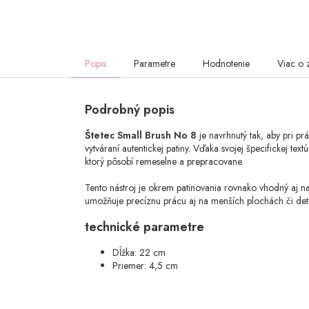
Popis
Parametre
Hodnotenie
Viac o 
Podrobný popis
Štetec Small Brush No 8
je navrhnutý tak, aby pri pr
vytváraní autentickej patiny. Vďaka svojej špecifickej t
ktorý pôsobí remeselne a prepracovane.
Tento nástroj je okrem patinovania rovnako vhodný aj 
umožňuje precíznu prácu aj na menších plochách či de
technické parametre
Dĺžka: 22 cm
Priemer: 4,5 cm