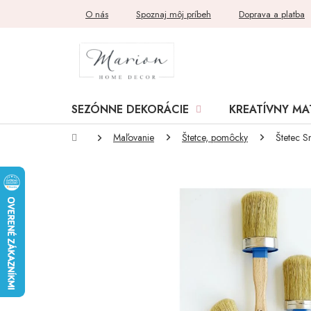
Prejsť
O nás
Spoznaj môj príbeh
Doprava a platba
na
obsah
SEZÓNNE DEKORÁCIE
KREATÍVNY MA
Domov
Maľovanie
Štetce, pomôcky
Štetec S