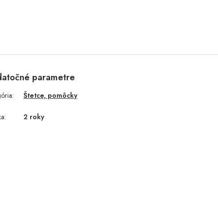
atočné parametre
gória
:
Štetce, pomôcky
ka
:
2 roky