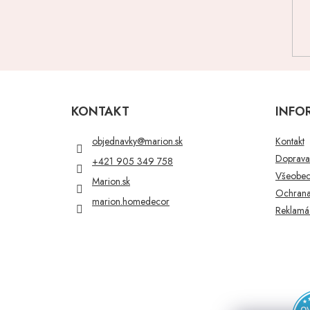
Z
á
p
KONTAKT
INFO
ä
t
objednavky
@
marion.sk
Kontakt
i
Doprava 
+421 905 349 758
e
Všeobec
Marion.sk
Ochrana
marion.homedecor
Reklamác