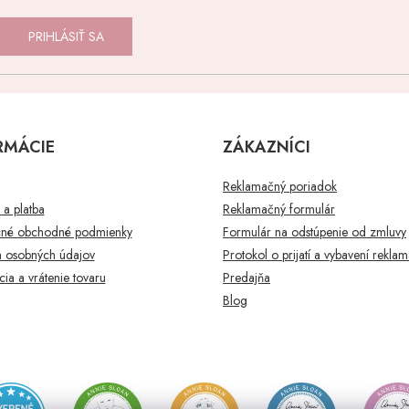
PRIHLÁSIŤ SA
RMÁCIE
ZÁKAZNÍCI
Reklamačný poriadok
a platba
Reklamačný formulár
né obchodné podmienky
Formulár na odstúpenie od zmluvy
 osobných údajov
Protokol o prijatí a vybavení rekla
ia a vrátenie tovaru
Predajňa
Blog