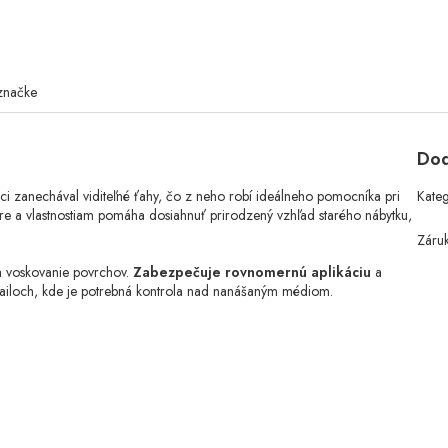
značke
Dod
áci zanechával viditeľné ťahy, čo z neho robí ideálneho pomocníka pri
Kate
extúre a vlastnostiam pomáha dosiahnuť prirodzený vzhľad starého nábytku,
Záru
na voskovanie povrchov.
Zabezpečuje rovnomernú aplikáciu
a
tailoch, kde je potrebná kontrola nad nanášaným médiom.