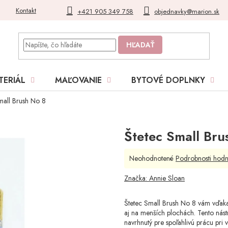
Kontakt
Blog
Moja objednávka
+421 905 349 758
objednavky@marion.sk
HĽADAŤ
TERIÁL
MAĽOVANIE
BYTOVÉ DOPLNKY
mall Brush No 8
Štetec Small Bru
Priemerné
Neohodnotené
Podrobnosti hodn
hodnotenie
produktu
Značka:
Annie Sloan
je
0,0
Štetec Small Brush No 8 vám vďa
z
aj na menších plochách. Tento nást
5
navrhnutý pre spoľahlivú prácu pri 
hviezdičiek.