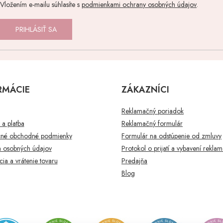
Vložením e-mailu súhlasíte s
podmienkami ochrany osobných údajov
.
PRIHLÁSIŤ SA
RMÁCIE
ZÁKAZNÍCI
Reklamačný poriadok
a platba
Reklamačný formulár
né obchodné podmienky
Formulár na odstúpenie od zmluvy
 osobných údajov
Protokol o prijatí a vybavení rekla
ia a vrátenie tovaru
Predajňa
Blog