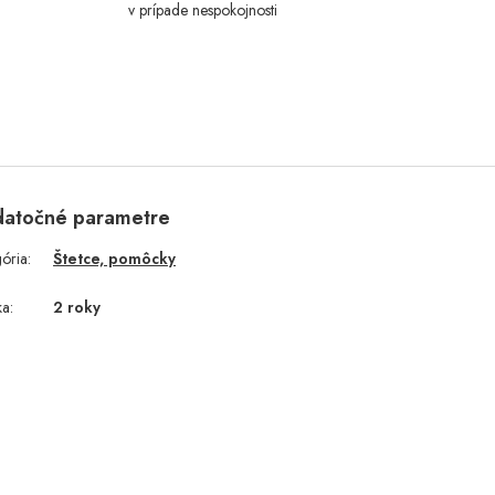
v prípade nespokojnosti
atočné parametre
gória
:
Štetce, pomôcky
ka
:
2 roky