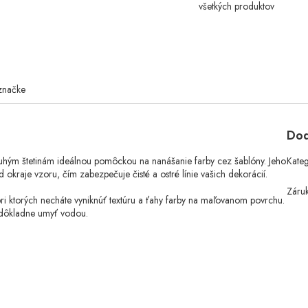
všetkých produktov
značke
Dod
a tuhým štetinám ideálnou pomôckou na nanášanie farby cez šablóny. Jeho
Kate
 okraje vzoru, čím zabezpečuje čisté a ostré línie vašich dekorácií.
Záru
pri ktorých necháte vyniknúť textúru a ťahy farby na maľovanom povrchu.
 dôkladne umyť vodou.