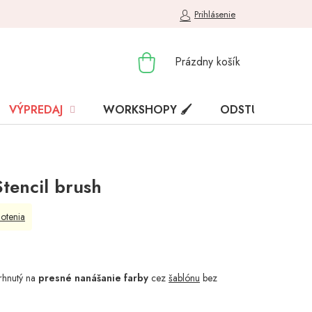
Prihlásenie
NÁKUPNÝ
Prázdny košík
KOŠÍK
VÝPREDAJ
WORKSHOPY 🖌️
ODSTÚPENIE OD
Stencil brush
otenia
vrhnutý na
presné nanášanie farby
cez
šablónu
bez