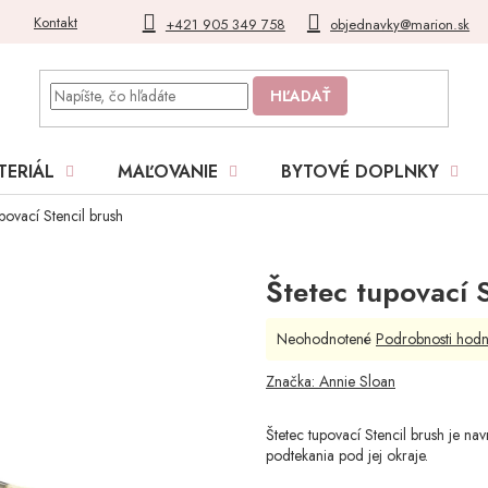
Kontakt
Blog
Moja objednávka
+421 905 349 758
objednavky@marion.sk
HĽADAŤ
TERIÁL
MAĽOVANIE
BYTOVÉ DOPLNKY
povací Stencil brush
Štetec tupovací 
Priemerné
Neohodnotené
Podrobnosti hodn
hodnotenie
produktu
Značka:
Annie Sloan
je
0,0
Štetec tupovací Stencil brush je na
z
podtekania pod jej okraje.
5
hviezdičiek.