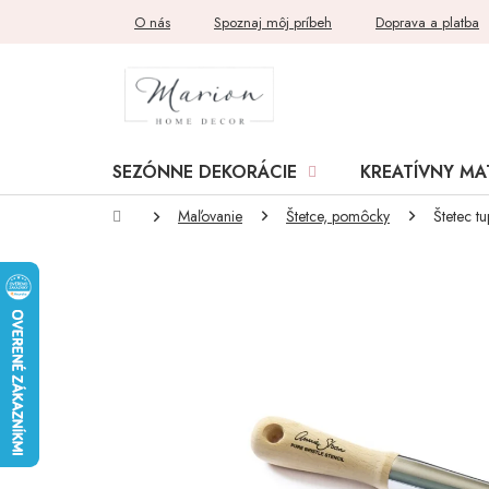
Prejsť
O nás
Spoznaj môj príbeh
Doprava a platba
na
obsah
SEZÓNNE DEKORÁCIE
KREATÍVNY MA
Domov
Maľovanie
Štetce, pomôcky
Štetec tu