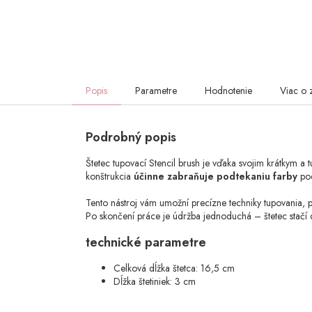
Popis
Parametre
Hodnotenie
Viac o 
Podrobný popis
Štetec tupovací Stencil brush je vďaka svojim krátkym 
konštrukcia
účinne zabraňuje podtekaniu farby
pod
Tento nástroj vám umožní precízne techniky tupovania, 
Po skončení práce je údržba jednoduchá – štetec stačí
technické parametre
Celková dĺžka štetca: 16,5 cm
Dĺžka štetiniek: 3 cm