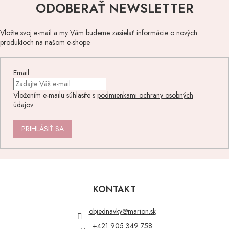
ODOBERAŤ NEWSLETTER
Vložte svoj e-mail a my Vám budeme zasielať informácie o nových
produktoch na našom e-shope.
Email
Vložením e-mailu súhlasíte s
podmienkami ochrany osobných
údajov
.
PRIHLÁSIŤ SA
Z
á
p
KONTAKT
ä
t
objednavky
@
marion.sk
i
+421 905 349 758