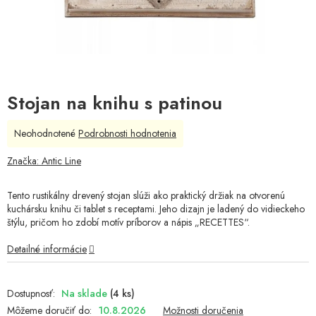
Stojan na knihu s patinou
Priemerné
Neohodnotené
Podrobnosti hodnotenia
hodnotenie
produktu
Značka:
Antic Line
je
0,0
Tento rustikálny drevený stojan slúži ako praktický držiak na otvorenú
z
kuchársku knihu či tablet s receptami. Jeho dizajn je ladený do vidieckeho
5
štýlu, pričom ho zdobí motív príborov a nápis „RECETTES“.
hviezdičiek.
Detailné informácie
Na sklade
(4 ks)
Môžeme doručiť do:
10.8.2026
Možnosti doručenia