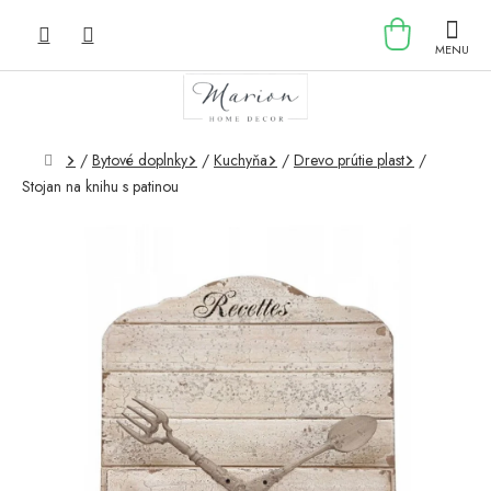
Prejsť
NÁKU
na
obsah
KOŠÍK
Domov
/
Bytové doplnky
/
Kuchyňa
/
Drevo prútie plast
/
Stojan na knihu s patinou