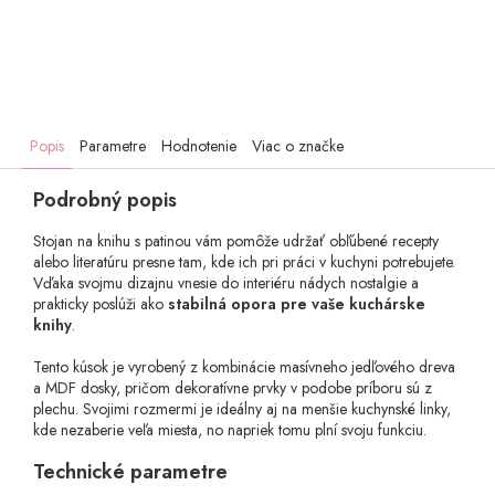
Popis
Parametre
Hodnotenie
Viac o značke
Podrobný popis
Stojan na knihu s patinou vám pomôže udržať obľúbené recepty
alebo literatúru presne tam, kde ich pri práci v kuchyni potrebujete.
Vďaka svojmu dizajnu vnesie do interiéru nádych nostalgie a
prakticky poslúži ako
stabilná opora pre vaše kuchárske
knihy
.
Tento kúsok je vyrobený z kombinácie masívneho jedľového dreva
a MDF dosky, pričom dekoratívne prvky v podobe príboru sú z
plechu. Svojimi rozmermi je ideálny aj na menšie kuchynské linky,
kde nezaberie veľa miesta, no napriek tomu plní svoju funkciu.
Technické parametre