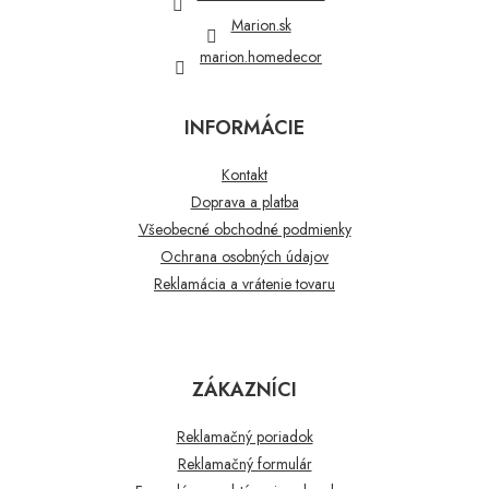
e
Marion.sk
marion.homedecor
INFORMÁCIE
Kontakt
Doprava a platba
Všeobecné obchodné podmienky
Ochrana osobných údajov
Reklamácia a vrátenie tovaru
ZÁKAZNÍCI
Reklamačný poriadok
Reklamačný formulár