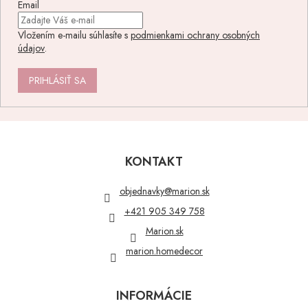
Email
Vložením e-mailu súhlasíte s
podmienkami ochrany osobných
údajov
.
PRIHLÁSIŤ SA
Z
á
p
KONTAKT
ä
t
objednavky
@
marion.sk
i
+421 905 349 758
e
Marion.sk
marion.homedecor
INFORMÁCIE