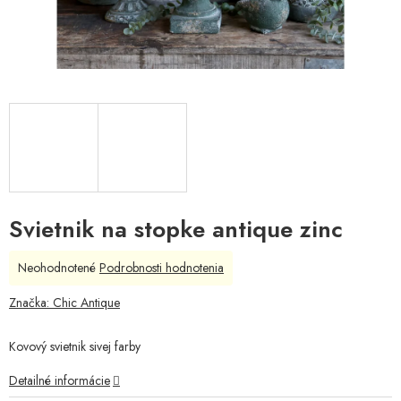
Svietnik na stopke antique zinc
Priemerné
Neohodnotené
Podrobnosti hodnotenia
hodnotenie
produktu
Značka:
Chic Antique
je
0,0
Kovový svietnik sivej farby
z
5
Detailné informácie
hviezdičiek.