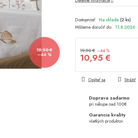
Detailné informácie
hviezdičiek.
Na sklade
(2 ks)
Môžeme doručiť do:
11.8.2026
19,90 €
19,90 €
–44 %
10,95 €
–44 %
Jednotková
cena:
Opýtať sa
Strážiť
Doprava zadarmo
pri nákupe nad 100€
Garancia kvality
všetkých produktov