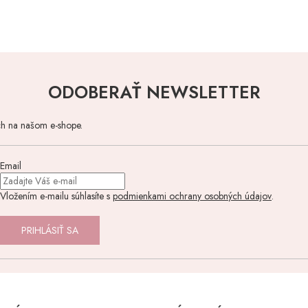
ODOBERAŤ NEWSLETTER
ch na našom e-shope.
Email
Vložením e-mailu súhlasíte s
podmienkami ochrany osobných údajov
.
PRIHLÁSIŤ SA