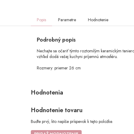
Popis
Parametre
Hodnotenie
Podrobný popis
Nechajte sa očariť týmto roztomilým keramickým tanier
vzhľad dodá vašej kuchyni príjemnú atmosféru.
Rozmery: priemer 26 cm
Hodnotenie tovaru
Buďte prvý, kto napíše príspevok k tejto položke.