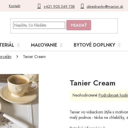
Kontakt
Blog
Moja objednávka
+421 905 349 758
objednavky@marion.sk
HĽADAŤ
TERIÁL
MAĽOVANIE
BYTOVÉ DOPLNKY
orcelán
Tanier Cream
Tanier Cream
Priemerné
Neohodnotené
Podrobnosti hodn
hodnotenie
produktu
je
Tanier vo vidieckom štýle s motívom
0,0
malý podnos - tácka na chlebíčky, z
z
5