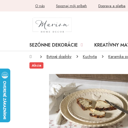
Prejsť
O nás
Spoznaj môj príbeh
Doprava a platba
na
obsah
SEZÓNNE DEKORÁCIE
KREATÍVNY MA
Domov
Bytové doplnky
Kuchyňa
Keramika p
Akcia