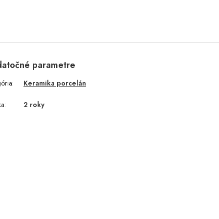
atočné parametre
gória
:
Keramika porcelán
ka
:
2 roky