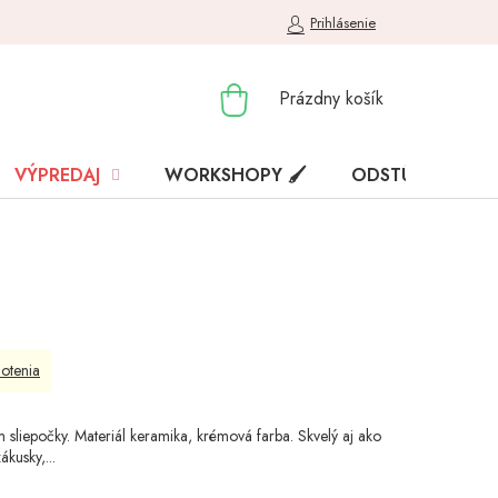
Prihlásenie
NÁKUPNÝ
Prázdny košík
KOŠÍK
VÝPREDAJ
WORKSHOPY 🖌️
ODSTÚPENIE OD
otenia
 sliepočky. Materiál keramika, krémová farba. Skvelý aj ako
ákusky,...