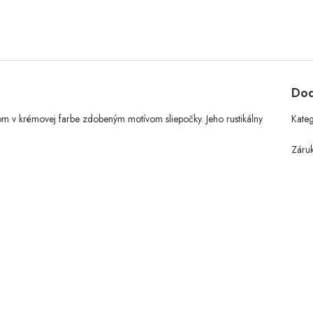
Dod
om v krémovej farbe zdobeným motívom sliepočky. Jeho rustikálny
Kate
Záru