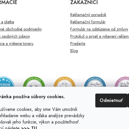
RMÁCIE
ZÁKAZNÍCI
Reklamačný poriadok
a platba
Reklamačný formulár
né obchodné podmienky
Formulár na odstúpenie od zmluvy
 osobných údajov
Protokol o prijatí a vybavení rekla
ia a vrátenie tovaru
Predajňa
Blog
ránka používa súbory cookies.
Odmietnuť
užívame cookies, aby sme Vám umožnili
ehliadanie webu a vďaka analýze prevádzky
šovali jeho funkcie, výkon a použiteľnosť.
cií nájdete
>>> TU
.