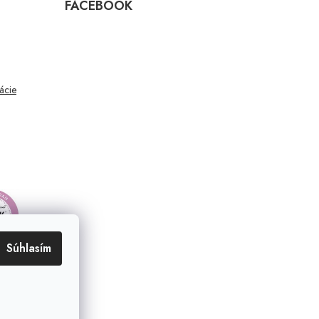
FACEBOOK
mácie
Súhlasím