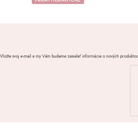
PRIDAŤ HODNOTENIE
Vložte svoj e-mail a my Vám budeme zasielať informácie o nových produkto
Z
á