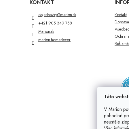
p
KONTAKT
INFO
ä
t
objednavky
@
marion.sk
Kontakt
i
Doprava 
+421 905 349 758
e
Všeobec
Marion.sk
Ochrana
marion.homedecor
Reklamác
Táto webst
V Marion po
pohodlné pr
neustále zlep
Viac informá