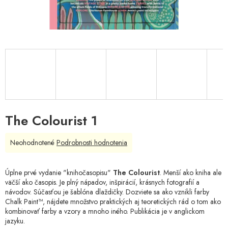
The Colourist 1
Priemerné
Neohodnotené
Podrobnosti hodnotenia
hodnotenie
produktu
je
Úplne prvé vydanie "knihočasopisu"
The Colourist
. Menší ako kniha ale
0,0
väčší ako časopis. Je plný nápadov, inšpirácií, krásnych fotografií a
z
návodov. Súčasťou je šablóna dlaždičky. Dozviete sa ako vznikli farby
5
Chalk Paint™, nájdete množstvo praktických aj teoretických rád o tom ako
hviezdičiek.
kombinovať farby a vzory a mnoho iného. Publikácia je v anglickom
jazyku.