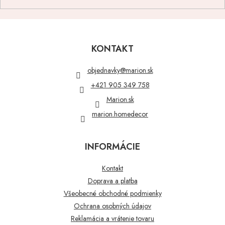
Z
á
p
KONTAKT
ä
t
objednavky
@
marion.sk
i
+421 905 349 758
e
Marion.sk
marion.homedecor
INFORMÁCIE
Kontakt
Doprava a platba
Všeobecné obchodné podmienky
Ochrana osobných údajov
Reklamácia a vrátenie tovaru