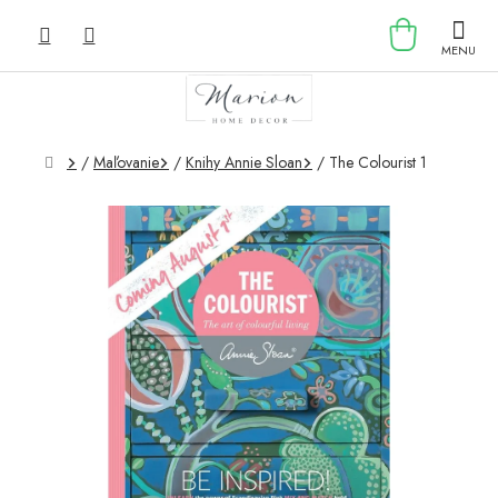
Prejsť
NÁKU
na
obsah
KOŠÍK
Domov
/
Maľovanie
/
Knihy Annie Sloan
/
The Colourist 1