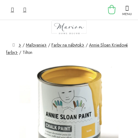
Prejsť
NÁKU
na
obsah
KOŠÍK
Domov
/
Maľovanie
/
Farby na nábytok
/
Annie Sloan Kriedové
farby
/
Tilton