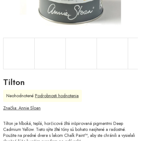
Tilton
Priemerné
Neohodnotené
Podrobnosti hodnotenia
hodnotenie
produktu
Značka:
Annie Sloan
je
0,0
Tilton je hlboká, teplá, horčicová žltá inšpirovaná pigmentmi Deep
z
Cadmium Yellow. Tieto sýte žlté tóny sú bohato nasýtené a radostné.
5
Použite na predné dvere s lakom Chalk Paint™, aby ste chránili a vysielali
hviezdičiek.