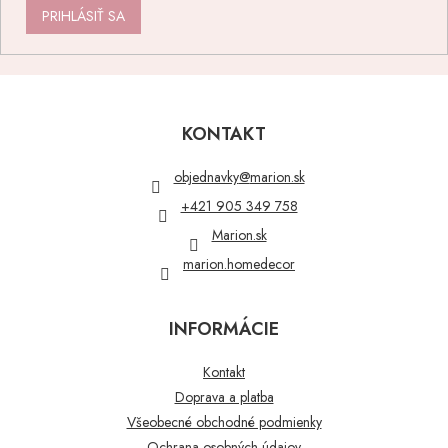
PRIHLÁSIŤ SA
Z
á
p
KONTAKT
ä
t
objednavky
@
marion.sk
i
+421 905 349 758
e
Marion.sk
marion.homedecor
INFORMÁCIE
Kontakt
Doprava a platba
Všeobecné obchodné podmienky
Ochrana osobných údajov