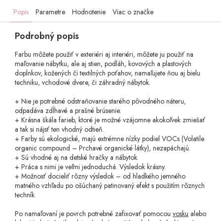
Popis
Parametre
Hodnotenie
Viac o značke
Podrobný popis
Farbu môžete použiť v exteriéri aj interiéri, môžete ju použiť na
maľovanie nábytku, ale aj stien, podláh, kovových a plastových
doplnkov, kožených či textilných poťahov, namaľujete ňou aj bielu
techniku, vchodové dvere, či záhradný nábytok.
+ Nie je potrebné odstraňovanie starého pôvodného náteru,
odpadáva zdĺhavé a prašné brúsenie.
+ Krásna škála farieb, ktoré je možné vzájomne akokoľvek zmiešať
a tak si nájsť ten vhodný odtieň.
+ Farby sú ekologické, majú extrémne nízky podiel VOCs (Volatile
organic compound – Prchavé organické látky), nezapáchajú.
+ Sú vhodné aj na detské hračky a nábytok.
+ Práca s nimi je veľmi jednoduchá. Výsledok krásny.
+ Možnosť docieliť rôzny výsledok – od hladkého jemného
matného vzhľadu po ošúchaný patinovaný efekt s použitím rôznych
techník.
Po namaľovaní je povrch potrebné zafixovať pomocou
vosku
alebo