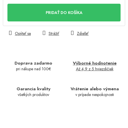
Jednotková
cena:
PRIDAŤ DO KOŠÍKA
Opýtať sa
Strážiť
Zdieľať
Doprava zadarmo
Výborné hodnotenie
pri nákupe nad 100€
Až 4,9 z 5 hviezdičiek
Garancia kvality
Vrátenie alebo výmena
všetkých produktov
v prípade nespokojnosti