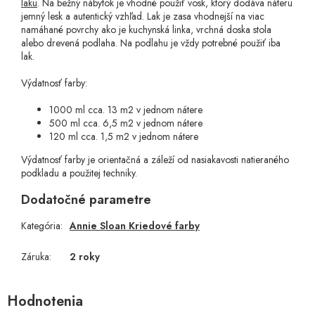
laku
. Na bežný nábytok je vhodné použiť vosk, ktorý dodáva náteru
jemný lesk a autentický vzhľad. Lak je zasa vhodnejší na viac
namáhané povrchy ako je kuchynská linka, vrchná doska stola
alebo drevená podlaha. Na podlahu je vždy potrebné použiť iba
lak.
Výdatnosť farby:
1000 ml cca. 13 m2 v jednom nátere
500 ml cca. 6,5 m2 v jednom nátere
120 ml cca. 1,5 m2 v jednom nátere
Výdatnosť farby je orientačná a záleží od nasiakavosti natieraného
podkladu a použitej techniky.
Dodatočné parametre
Kategória
:
Annie Sloan Kriedové farby
Záruka
:
2 roky