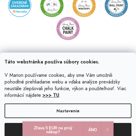
Táto webstránka používa súbory cookies.
V Marion používame cookies, aby sme Vám umožnili
pohodlné prehliadanie webu a vďaka analýze prevádzky
neustále zlepšovali jeho funkcie, výkon a použiteľnosť. Viac
informácií nájdete
>>> TU
.
Vytvoril Shoptet
|
Upravil Balkys
Nastavenie
Copyright 2026
Marion.sk
. Všetky práva vyhradené.
Upraviť
Zľava 5 EUR na prvý
Odmietnuť
Súhlasím
nastavenie cookies
ÁNO
X​
nákup?