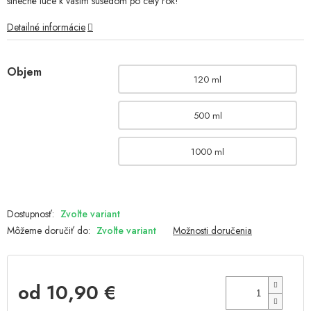
slnečné lúče k vašim susedom po celý rok!
Detailné informácie
Objem
120 ml
500 ml
1000 ml
Zvoľte variant
Môžeme doručiť do:
Zvoľte variant
Možnosti doručenia
od
10,90 €