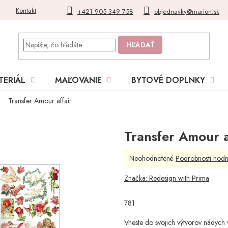
Kontakt
Blog
Moja objednávka
+421 905 349 758
objednavky@marion.sk
HĽADAŤ
TERIÁL
MAĽOVANIE
BYTOVÉ DOPLNKY
Transfer Amour affair
Transfer Amour a
Priemerné
Neohodnotené
Podrobnosti hodn
hodnotenie
produktu
Značka:
Redesign with Prima
je
0,0
781
z
5
Vneste do svojich výtvorov nádych 
hviezdičiek.