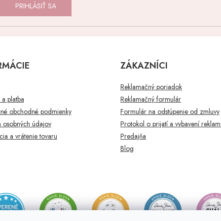
PRIHLÁSIŤ SA
RMÁCIE
ZÁKAZNÍCI
Reklamačný poriadok
a platba
Reklamačný formulár
né obchodné podmienky
Formulár na odstúpenie od zmluvy
 osobných údajov
Protokol o prijatí a vybavení rekla
ia a vrátenie tovaru
Predajňa
Blog