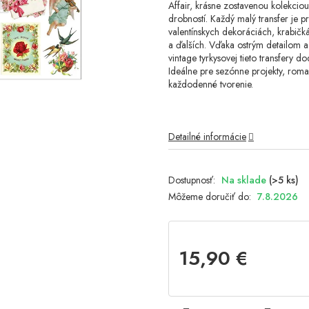
Affair, krásne zostavenou kolekciou
drobností. Každý malý transfer je p
valentínskych dekoráciách, krabičk
a ďalších. Vďaka ostrým detailom a 
vintage tyrkysovej tieto transfery
Ideálne pre sezónne projekty, rom
každodenné tvorenie.
Detailné informácie
Na sklade
(>5 ks)
Môžeme doručiť do:
7.8.2026
15,90 €
Jednotková
cena: