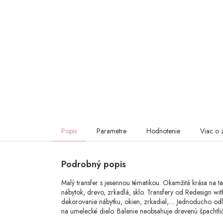
Popis
Parametre
Hodnotenie
Viac o 
Podrobný popis
Malý transfer s jesennou tématikou. Okamžitá krása na t
nábytok, drevo, zrkadlá, sklo. Transfery od Redesign wi
dekorovanie nábytku, okien, zrkadiel,.... Jednoducho odl
na umelecké dielo. Balenie neobsahuje drevenú špachtlič