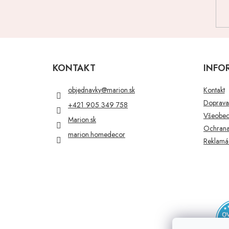
Z
á
p
KONTAKT
INFO
ä
t
objednavky
@
marion.sk
Kontakt
i
Doprava 
+421 905 349 758
e
Všeobec
Marion.sk
Ochrana
marion.homedecor
Reklamác