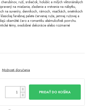
 cherubínov, ruží, srdiečok, holubíc a milých viktoriánskych
ripravený na miešanie, zladenie a vrstvenie na nábytku,
ách na suveníry, denníkoch, rámoch, visačkách, svietnikoch
klasickej farebnej palete červenej ruže, jemnej ružovej a
 dodajú okamžité čaro a romantiku akémukoľvek povrchu.
antické témy, svadobné dekorácie alebo rozmarné
Možnosti doručenia
PRIDAŤ DO KOŠÍKA