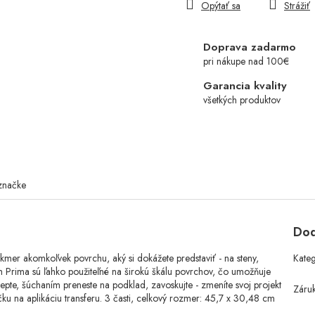
Opýtať sa
Strážiť
Doprava zadarmo
pri nákupe nad 100€
Garancia kvality
všetkých produktov
značke
Dod
akmer akomkoľvek povrchu, aký si dokážete predstaviť - na steny,
Kate
th Prima sú ľahko použiteľné na širokú škálu povrchov, čo umožňuje
epte, šúchaním preneste na podklad, zavoskujte - zmeníte svoj projekt
Záru
ku na aplikáciu transferu. 3 časti, celkový rozmer: 45,7 x 30,48 cm