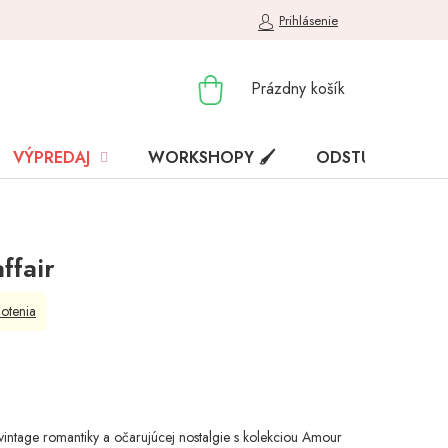
Prihlásenie
NÁKUPNÝ
Prázdny košík
KOŠÍK
VÝPREDAJ
WORKSHOPY 🖌️
ODSTÚPENIE OD
ffair
otenia
vintage romantiky a očarujúcej nostalgie s kolekciou Amour