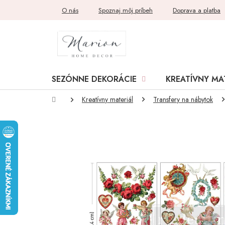
Prejsť
O nás
Spoznaj môj príbeh
Doprava a platba
na
obsah
SEZÓNNE DEKORÁCIE
KREATÍVNY MA
Domov
Kreatívny materiál
Transfery na nábytok