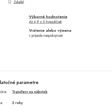
Zdieľať
Výborné hodnotenie
Až 4,9 z 5 hviezdičiek
Vrátenie alebo výmena
v prípade nespokojnosti
atočné parametre
gória
:
Transfery na nábytok
ka
:
2 roky