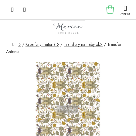
Prejsť
NÁKU
na
obsah
KOŠÍK
Domov
/
Kreatívny materiál
/
Transfery na nábytok
/
Transfer
Antonia