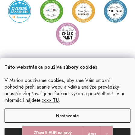
Táto webstránka používa súbory cookies.
V Marion používame cookies, aby sme Vám umožnili
pohodlné prehliadanie webu a vďaka analýze prevádzky
neustále zlepšovali jeho funkcie, výkon a použiteľnosť. Viac
informácií nájdete
>>> TU
.
Vytvoril Shoptet
|
Upravil Balkys
Nastavenie
Copyright 2026
Marion.sk
. Všetky práva vyhradené.
Upraviť
Zľava 5 EUR na prvý
Odmietnuť
Súhlasím
ÁNO
X​