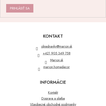
PRIHLÁSIŤ SA
Z
á
p
KONTAKT
ä
t
objednavky
@
marion.sk
i
+421 905 349 758
e
Marion.sk
marion.homedecor
INFORMÁCIE
Kontakt
Doprava a platba
Všeobecné obchodné podmienky