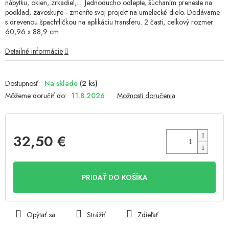
nábytku, okien, zrkadiel,.... Jednoducho odlepte, šúchaním preneste na
podklad, zavoskujte - zmeníte svoj projekt na umelecké dielo. Dodávame
s drevenou špachtličkou na aplikáciu transferu. 2 časti, celkový rozmer:
60,96 x 88,9 cm
Detailné informácie
Na sklade
(2 ks)
Môžeme doručiť do:
11.8.2026
Možnosti doručenia
32,50 €
Jednotková
cena:
PRIDAŤ DO KOŠÍKA
Opýtať sa
Strážiť
Zdieľať