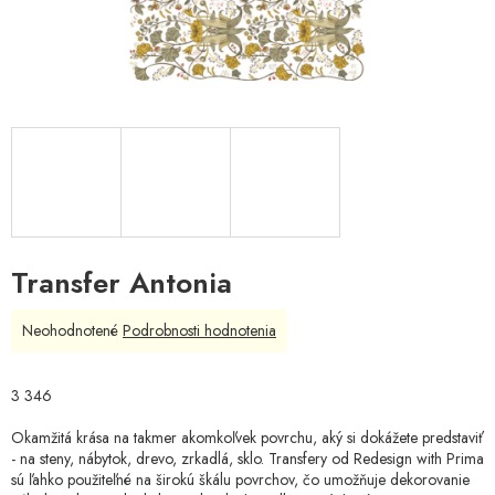
Transfer Antonia
Priemerné
Neohodnotené
Podrobnosti hodnotenia
hodnotenie
produktu
je
3 346
0,0
z
Okamžitá krása na takmer akomkoľvek povrchu, aký si dokážete predstaviť
5
- na steny, nábytok, drevo, zrkadlá, sklo. Transfery od Redesign with Prima
hviezdičiek.
sú ľahko použiteľné na širokú škálu povrchov, čo umožňuje dekorovanie