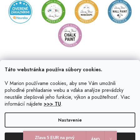
Táto webstránka používa súbory cookies.
V Marion používame cookies, aby sme Vám umožnili
pohodlné prehliadanie webu a vďaka analýze prevádzky
neustále zlepšovali jeho funkcie, výkon a použiteľnosť. Viac
informácií nájdete
>>> TU
.
Vytvoril Shoptet
|
Upravil Balkys
Nastavenie
Copyright 2026
Marion.sk
. Všetky práva vyhradené.
Upraviť
Zľava 5 EUR na prvý
Odmietnuť
Súhlasím
ÁNO
X​