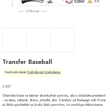
Transfer Baseball
Priemerné
Neohodnotené
Podrobnosti hodnotenia
hodnotenie
produktu
je
3 527
0,0
z
Okamžitá krása na takmer akomkoľvek povrchu, aký si dokážete predstaviť
5
- na steny, nábytok, drevo, zrkadlá, sklo. Transfery od Redesign with Prima
hviezdičiek.
sú ľahko použiteľné na širokú škálu povrchov, čo umožňuje dekorovanie