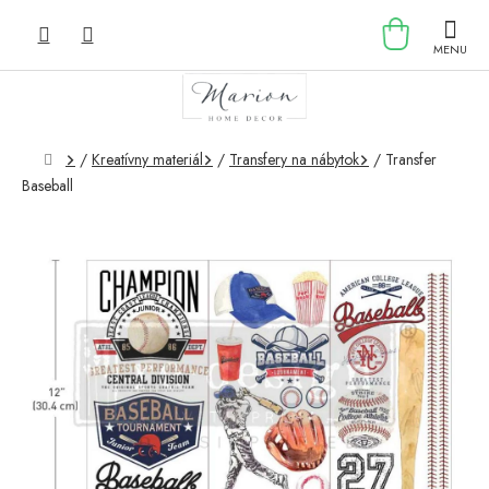
Prejsť
NÁKU
na
obsah
KOŠÍK
Domov
/
Kreatívny materiál
/
Transfery na nábytok
/
Transfer
Baseball