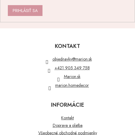
PRIHLÁSIŤ SA
Z
á
p
KONTAKT
ä
t
objednavky
@
marion.sk
i
+421 905 349 758
e
Marion.sk
marion.homedecor
INFORMÁCIE
Kontakt
Doprava a platba
Všeobecné obchodné podmienky