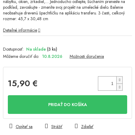
nábytku, okien, zrkadiel,.... Jednoducho odlepte, šúchaním preneste na
podklad, zavoskujte - zmeníte svoj projekt na umelecké dielo. Balenie
neobsahuje drevenú špachtličku na aplikáciu transferu. 3 časti, celkový
rozmer: 45,7 x 30,48 cm
Detailné informácie
Na sklade
(3 ks)
Môžeme doručiť do:
10.8.2026
Možnosti doručenia
15,90 €
Jednotková
cena:
PRIDAŤ DO KOŠÍKA
Opýtať sa
Strážiť
Zdieľať