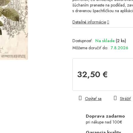
šúchaním preneste na podklad, zav
s drevenou špachtličkou na aplikáci
Detailné informácie
Na sklade
(2 ks)
Môžeme doručiť do:
7.8.2026
32,50 €
Jednotková
cena:
Opýtať sa
Strážiť
Doprava zadarmo
pri nákupe nad 100€
Garancia kvality