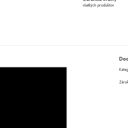
všetkých produktov
Dod
Kate
Záru