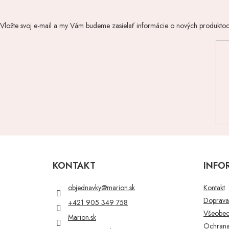
Vložte svoj e-mail a my Vám budeme zasielať informácie o nových produkto
Z
á
p
KONTAKT
INFO
ä
t
objednavky
@
marion.sk
Kontakt
i
Doprava 
+421 905 349 758
e
Všeobec
Marion.sk
Ochrana