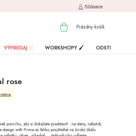
Prihlásenie
NÁKUPNÝ
Prázdny košík
KOŠÍK
VÝPREDAJ
WORKSHOPY 🖌️
ODSTÚPENIE OD
l rose
otenia
k povrchu, aký si dokážete predstaviť - na steny, nábytok,
re-design with Prima sú ľahko použiteľné na širokú škálu
nábytku, okien, zrkadiel,.... Jednoducho odlepte,