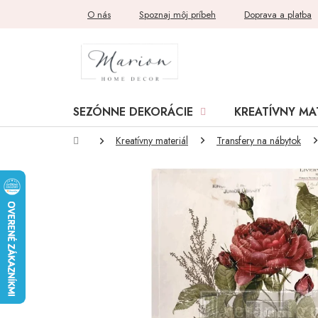
Prejsť
O nás
Spoznaj môj príbeh
Doprava a platba
na
obsah
SEZÓNNE DEKORÁCIE
KREATÍVNY MA
Domov
Kreatívny materiál
Transfery na nábytok