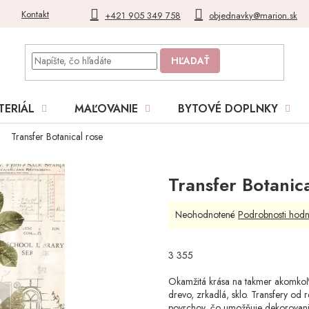
Kontakt
Blog
Moja objednávka
+421 905 349 758
objednavky@marion.sk
HĽADAŤ
TERIÁL
MAĽOVANIE
BYTOVÉ DOPLNKY
Transfer Botanical rose
Transfer Botanica
Priemerné
Neohodnotené
Podrobnosti hodn
hodnotenie
produktu
je
3 355
0,0
z
Okamžitá krása na takmer akomkoľve
5
drevo, zrkadlá, sklo. Transfery od 
hviezdičiek.
povrchov, čo umožňuje dekorovanie 