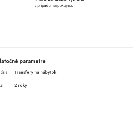
v prípade nespokojnosti
atočné parametre
gória
:
Transfery na nábytok
ka
:
2 roky