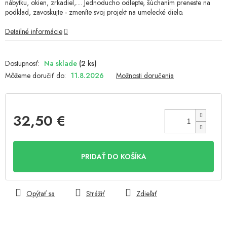
nábytku, okien, zrkadiel,.... Jednoducho odlepte, šúchaním preneste na
podklad, zavoskujte - zmeníte svoj projekt na umelecké dielo.
Detailné informácie
Na sklade
(2 ks)
Môžeme doručiť do:
11.8.2026
Možnosti doručenia
32,50 €
Jednotková
cena:
PRIDAŤ DO KOŠÍKA
Opýtať sa
Strážiť
Zdieľať