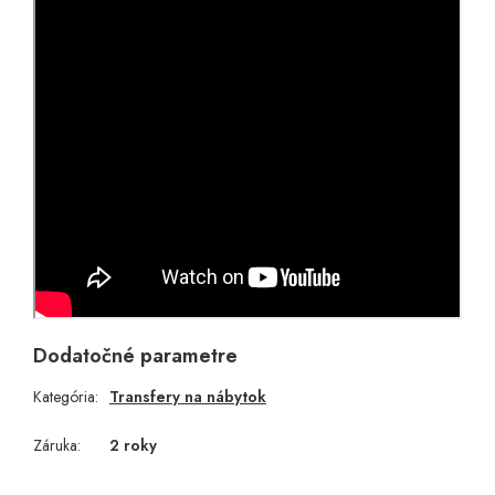
Dodatočné parametre
Kategória
:
Transfery na nábytok
Záruka
:
2 roky