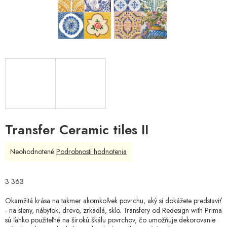
Transfer Ceramic tiles II
Priemerné
Neohodnotené
Podrobnosti hodnotenia
hodnotenie
produktu
je
3 363
0,0
z
Okamžitá krása na takmer akomkoľvek povrchu, aký si dokážete predstaviť
5
- na steny, nábytok, drevo, zrkadlá, sklo. Transfery od Redesign with Prima
hviezdičiek.
sú ľahko použiteľné na širokú škálu povrchov, čo umožňuje dekorovanie