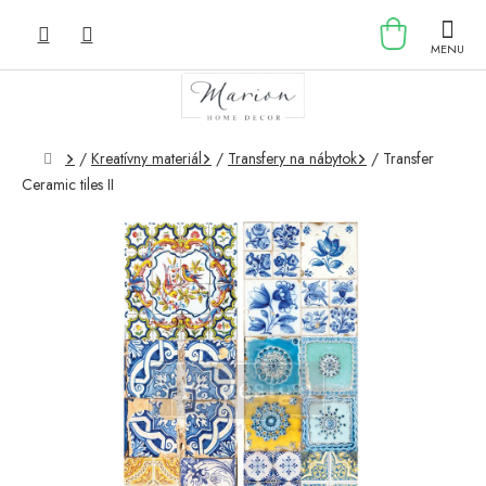
Prejsť
NÁKU
na
obsah
KOŠÍK
Domov
/
Kreatívny materiál
/
Transfery na nábytok
/
Transfer
Ceramic tiles II