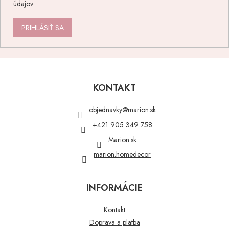
údajov
.
PRIHLÁSIŤ SA
Z
á
p
KONTAKT
ä
t
objednavky
@
marion.sk
i
+421 905 349 758
e
Marion.sk
marion.homedecor
INFORMÁCIE
Kontakt
Doprava a platba