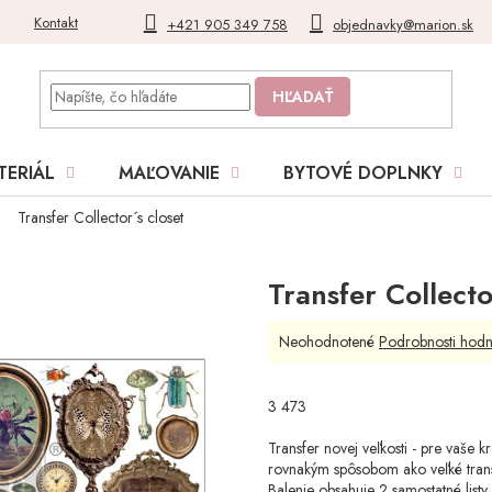
Kontakt
Blog
Moja objednávka
+421 905 349 758
objednavky@marion.sk
HĽADAŤ
TERIÁL
MAĽOVANIE
BYTOVÉ DOPLNKY
Transfer Collector´s closet
Transfer Collecto
Priemerné
Neohodnotené
Podrobnosti hodn
hodnotenie
produktu
je
3 473
0,0
z
Transfer novej veľkosti - pre vaše k
5
rovnakým spôsobom ako veľké transfe
hviezdičiek.
Balenie obsahuje 2 samostatné listy