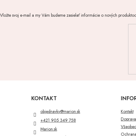
Vložte svoj e-mail a my Vám budeme zasielať informácie o nových produkto
Z
á
p
KONTAKT
INFO
ä
t
objednavky
@
marion.sk
Kontakt
i
Doprava 
+421 905 349 758
e
Všeobec
Marion.sk
Ochrana