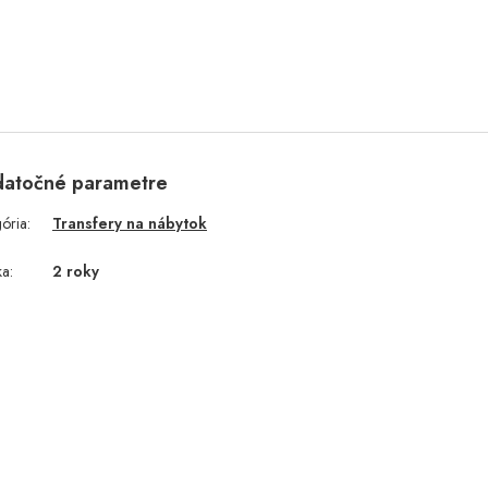
atočné parametre
gória
:
Transfery na nábytok
ka
:
2 roky