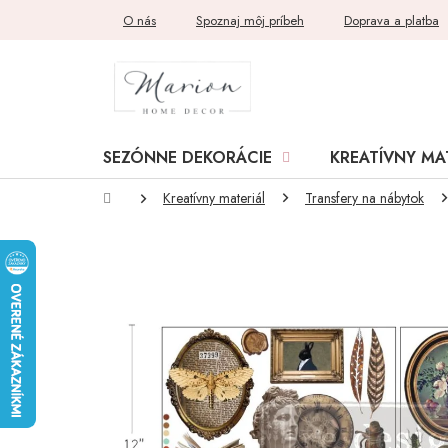
Prejsť
O nás
Spoznaj môj príbeh
Doprava a platba
na
obsah
SEZÓNNE DEKORÁCIE
KREATÍVNY MA
Domov
Kreatívny materiál
Transfery na nábytok