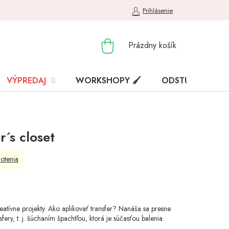
Prihlásenie
NÁKUPNÝ
Prázdny košík
KOŠÍK
VÝPREDAJ
WORKSHOPY 🖌️
ODSTÚPENIE OD
r´s closet
otenia
reatívne projekty. Ako aplikovať transfer? Nanáša sa presne
ry, t. j. šúchaním špachtľou, ktorá je súčasťou balenia.
.