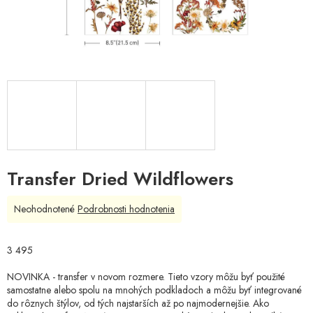
Transfer Dried Wildflowers
Priemerné
Neohodnotené
Podrobnosti hodnotenia
hodnotenie
produktu
je
3 495
0,0
z
NOVINKA - transfer v novom rozmere. Tieto vzory môžu byť použité
5
samostatne alebo spolu na mnohých podkladoch a môžu byť integrované
hviezdičiek.
do rôznych štýlov, od tých najstarších až po najmodernejšie. Ako