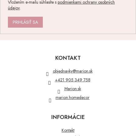
Vložením e-mailu súhlasíte s
podmienkami ochrany osobných
údajov
.
PRIHLÁSIŤ SA
Z
á
p
KONTAKT
ä
t
objednavky
@
marion.sk
i
+421 905 349 758
e
Marion.sk
marion.homedecor
INFORMÁCIE
Kontakt