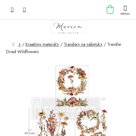
Prejsť
NÁKU
na
obsah
KOŠÍK
Domov
/
Kreatívny materiál
/
Transfery na nábytok
/
Transfer
Dried Wildflowers