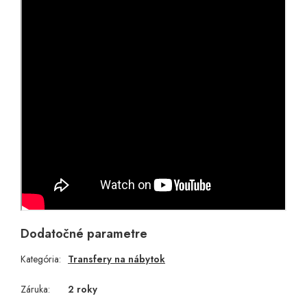
Dodatočné parametre
Kategória
:
Transfery na nábytok
Záruka
:
2 roky