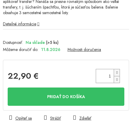
aplikovať transfer? Nanáša sa presne rovnakým spôsobom ako veľké
transfery, t. j. šúchaním špachtľou, ktorá je súčasťou balenia. Balenie
obsahuje 3 samostatné samostatné listy.
Detailné informácie
Na sklade
(>5 ks)
Môžeme doručiť do:
11.8.2026
Možnosti doručenia
22,90 €
Jednotková
cena:
PRIDAŤ DO KOŠÍKA
Opýtať sa
Strážiť
Zdieľať