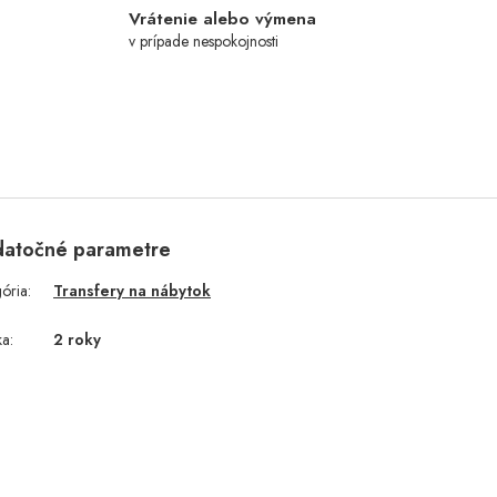
Vrátenie alebo výmena
v prípade nespokojnosti
atočné parametre
gória
:
Transfery na nábytok
ka
:
2 roky