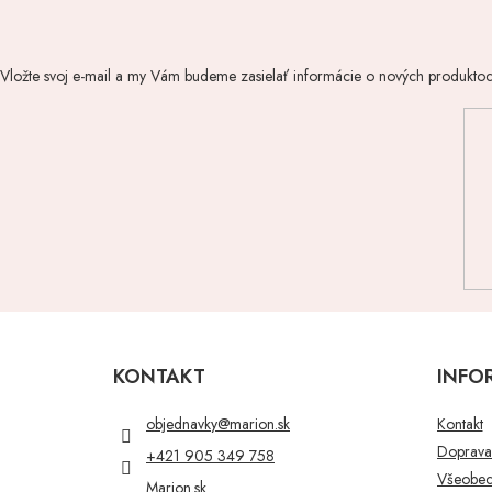
Vložte svoj e-mail a my Vám budeme zasielať informácie o nových produkto
Z
á
p
KONTAKT
INFO
ä
t
objednavky
@
marion.sk
Kontakt
i
Doprava 
+421 905 349 758
e
Všeobec
Marion.sk