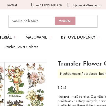
Kontakt
Blog
Moja objednávka
+421 905 349 758
objednavky@marion.sk
HĽADAŤ
TERIÁL
MAĽOVANIE
BYTOVÉ DOPLNKY
Transfer Flower Children
Transfer Flower 
Priemerné
Neohodnotené
Podrobnosti hodn
hodnotenie
produktu
je
3 542
0,0
z
Novinka - malý transfer. Okamžitá 
5
predstaviť - na steny, nábytok, dre
hviezdičiek.
použiteľné na širokú škálu povrchov