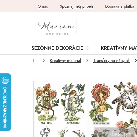
Prejsť
O nás
Spoznaj môj príbeh
Doprava a platba
na
obsah
SEZÓNNE DEKORÁCIE
KREATÍVNY MA
Domov
Kreatívny materiál
Transfery na nábytok