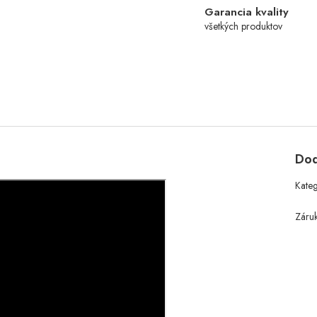
Garancia kvality
všetkých produktov
Dod
Kate
Záru