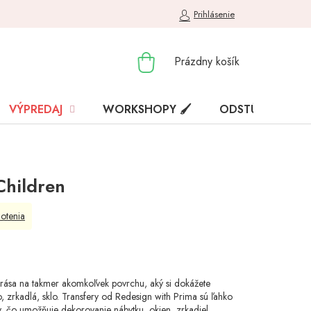
Prihlásenie
NÁKUPNÝ
Prázdny košík
KOŠÍK
VÝPREDAJ
WORKSHOPY 🖌️
ODSTÚPENIE OD
Children
otenia
krása na takmer akomkoľvek povrchu, aký si dokážete
vo, zrkadlá, sklo. Transfery od Redesign with Prima sú ľahko
, čo umožňuje dekorovanie nábytku, okien, zrkadiel,....