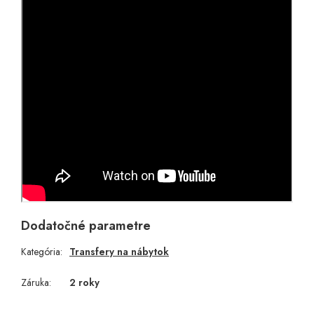
Dodatočné parametre
Kategória
:
Transfery na nábytok
Záruka
:
2 roky