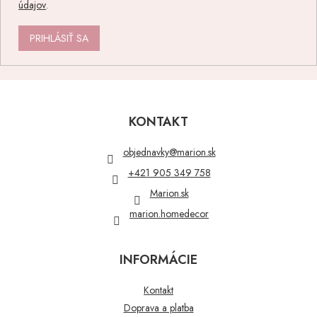
údajov
.
PRIHLÁSIŤ SA
Z
á
p
KONTAKT
ä
t
objednavky
@
marion.sk
i
+421 905 349 758
e
Marion.sk
marion.homedecor
INFORMÁCIE
Kontakt
Doprava a platba