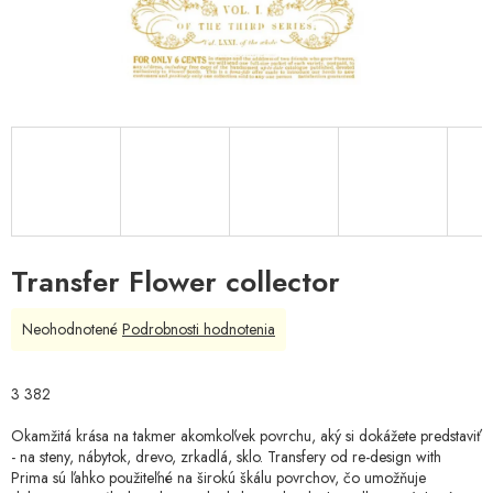
Transfer Flower collector
Priemerné
Neohodnotené
Podrobnosti hodnotenia
hodnotenie
produktu
je
3 382
0,0
z
Okamžitá krása na takmer akomkoľvek povrchu, aký si dokážete predstaviť
5
- na steny, nábytok, drevo, zrkadlá, sklo. Transfery od re-design with
hviezdičiek.
Prima sú ľahko použiteľné na širokú škálu povrchov, čo umožňuje