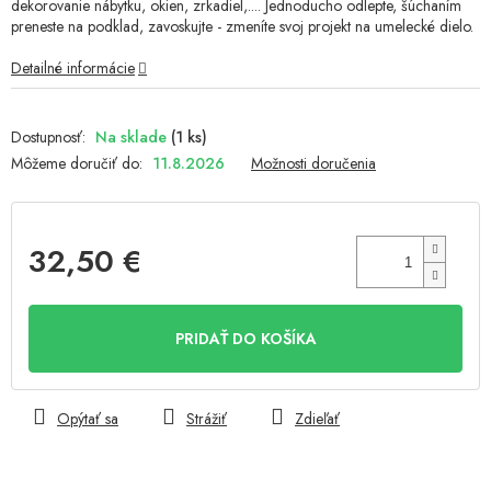
dekorovanie nábytku, okien, zrkadiel,.... Jednoducho odlepte, šúchaním
preneste na podklad, zavoskujte - zmeníte svoj projekt na umelecké dielo.
Detailné informácie
Na sklade
(1 ks)
Môžeme doručiť do:
11.8.2026
Možnosti doručenia
32,50 €
Jednotková
cena:
PRIDAŤ DO KOŠÍKA
Opýtať sa
Strážiť
Zdieľať