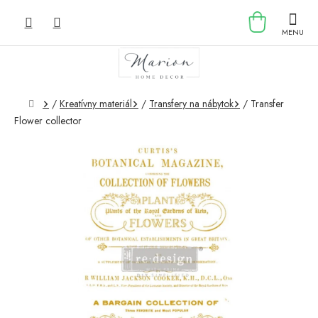
Prejsť
NÁKU
na
obsah
KOŠÍK
Domov
/
Kreatívny materiál
/
Transfery na nábytok
/
Transfer
Flower collector