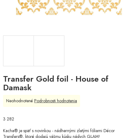
Transfer Gold foil - House of
Damask
Priemerné
Neohodnotené
Podrobnosti hodnotenia
hodnotenie
produktu
je
3 282
0,0
z
Kacha® je späť s novinkou - nádhernými zlatými fóliami Décor
5
Transfers®, ktoré dodajú vášmu kúsku nádych GLAM!