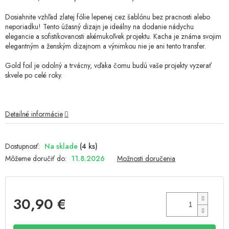
hviezdičiek.
Dosiahnite vzhľad zlatej fólie lepenej cez šablónu bez pracnosti alebo
neporiadku! Tento úžasný dizajn je ideálny na dodanie nádychu
elegancie a sofistikovanosti akémukoľvek projektu. Kacha je známa svojim
elegantným a ženským dizajnom a výnimkou nie je ani tento transfer.
Gold foil je odolný a trvácny, vďaka čomu budú vaše projekty vyzerať
skvele po celé roky.
Detailné informácie
Na sklade
(4 ks)
Môžeme doručiť do:
11.8.2026
Možnosti doručenia
30,90 €
Jednotková