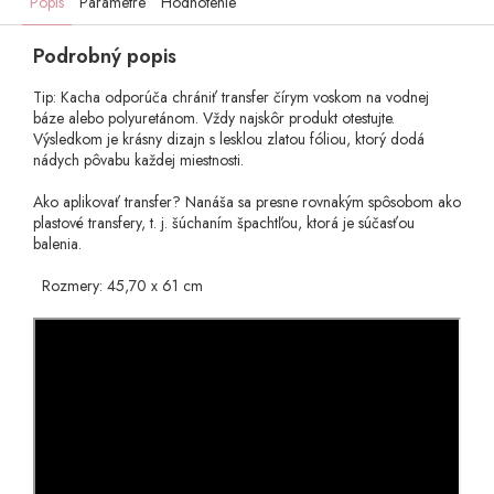
Popis
Parametre
Hodnotenie
Podrobný popis
Tip: Kacha odporúča chrániť transfer čírym voskom na vodnej
báze alebo polyuretánom. Vždy najskôr produkt otestujte.
Výsledkom je krásny dizajn s lesklou zlatou fóliou, ktorý dodá
nádych pôvabu každej miestnosti.
Ako aplikovať transfer? Nanáša sa presne rovnakým spôsobom ako
plastové transfery, t. j. šúchaním špachtľou, ktorá je súčasťou
balenia.
Rozmery: 45,70 x 61 cm