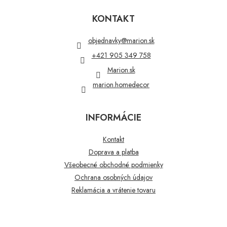
á
p
KONTAKT
ä
t
objednavky
@
marion.sk
i
+421 905 349 758
e
Marion.sk
marion.homedecor
INFORMÁCIE
Kontakt
Doprava a platba
Všeobecné obchodné podmienky
Ochrana osobných údajov
Reklamácia a vrátenie tovaru