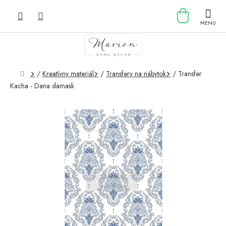
Prejsť
NÁKU
na
obsah
KOŠÍK
Domov
/
Kreatívny materiál
/
Transfery na nábytok
/
Transfer
Kacha - Dana damask