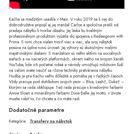
Kaćha sa medzitým usadila v Main. V roku 2019 sa k nej do
dobrodružstva pripojil aj jej manžel Carlos a spoločne prešli od
predaja nábytku k tvorbe obsahu. Jej láska ku kvalitným
profesionálnym produktom vyústila do spojenia s Redesignom with
Prima. S nimi chce nielen tvoriť viac a viac, ale svoj nábytok
posúva na úplne novú úroveň. Jej výtvory sú skutočnými malými
majstrovskými dielami. S manželom sú veľmi aktívni na sociálnych
sieťach a na viacerých platformách, okrem iného na svojom kanáli
YouTube, kde ich početné videá a návody umožňujú miliónom ľudí
na celom svete naučiť sa rôzne techniky pretvárania nábytku.
Hudba je pre Kaćhu veľmi dôležitá a pomáha jej v ťažkých časoch.
Vždy pracuje pod dohľadom svojich psov – Blue, Leah†, Duke† –
ktorými sa rada obklopuje. Tiež rada pracuje s kriedovými farbami
Annie Sloan a minerálnymi farbami Dixie Belle. Jej motto: v živote
musíte robiť to, čo chcete a čo máte radi.
Dodatočné parametre
Kategória
:
Transfery na nábytok