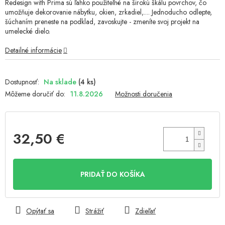
Redesign with Prima sú ľahko použiteľné na širokú škálu povrchov, čo
umožňuje dekorovanie nábytku, okien, zrkadiel,.... Jednoducho odlepte,
šúchaním preneste na podklad, zavoskujte - zmeníte svoj projekt na
umelecké dielo.
Detailné informácie
Na sklade
(4 ks)
Môžeme doručiť do:
11.8.2026
Možnosti doručenia
32,50 €
Jednotková
cena:
PRIDAŤ DO KOŠÍKA
Opýtať sa
Strážiť
Zdieľať