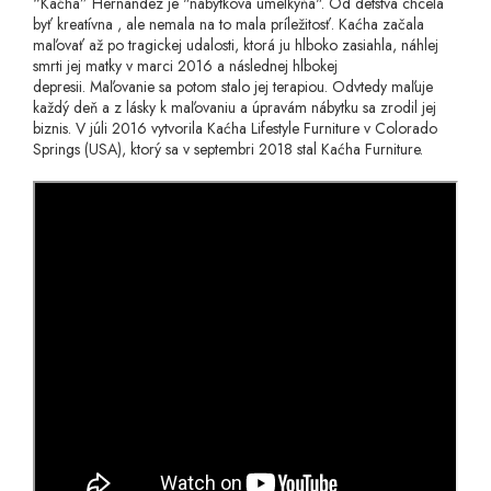
“Kaćha” Hernandez je "nábytková umelkyňa". Od detstva chcela
byť kreatívna , ale nemala na to mala príležitosť. Kaćha začala
maľovať až po tragickej udalosti, ktorá ju hlboko zasiahla, náhlej
smrti jej matky v marci 2016 a následnej hlbokej
depresii. Maľovanie sa potom stalo jej terapiou. Odvtedy maľuje
každý deň a z lásky k maľovaniu a úpravám nábytku sa zrodil jej
biznis. V júli 2016 vytvorila Kaćha Lifestyle Furniture v Colorado
Springs (USA), ktorý sa v septembri 2018 stal Kaćha Furniture.