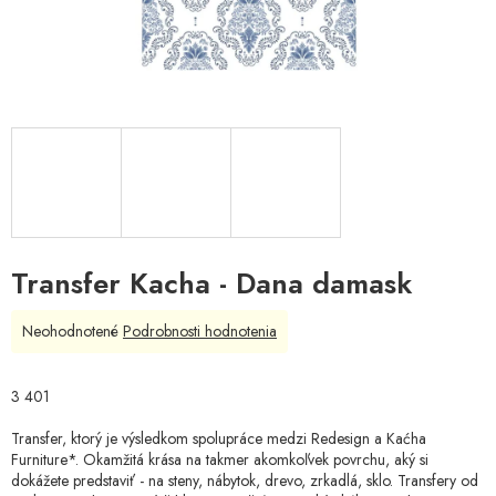
Transfer Kacha - Dana damask
Priemerné
Neohodnotené
Podrobnosti hodnotenia
hodnotenie
produktu
je
3 401
0,0
z
Transfer, ktorý je výsledkom spolupráce medzi Redesign a Kaćha
5
Furniture*. Okamžitá krása na takmer akomkoľvek povrchu, aký si
hviezdičiek.
dokážete predstaviť - na steny, nábytok, drevo, zrkadlá, sklo. Transfery od