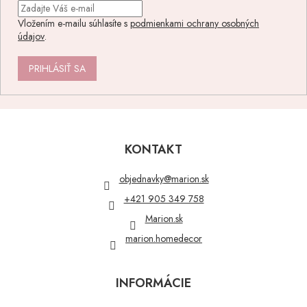
Vložením e-mailu súhlasíte s
podmienkami ochrany osobných
údajov
.
PRIHLÁSIŤ SA
Z
á
p
KONTAKT
ä
t
objednavky
@
marion.sk
i
+421 905 349 758
e
Marion.sk
marion.homedecor
INFORMÁCIE