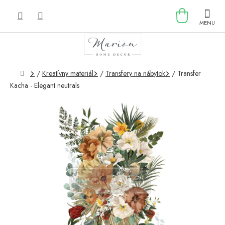
Prejsť
NÁKU
na
obsah
KOŠÍK
Domov
/
Kreatívny materiál
/
Transfery na nábytok
/
Transfer
Kacha - Elegant neutrals