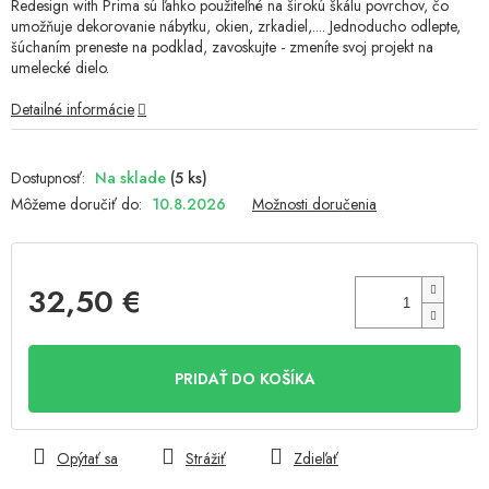
Redesign with Prima sú ľahko použiteľné na širokú škálu povrchov, čo
umožňuje dekorovanie nábytku, okien, zrkadiel,.... Jednoducho odlepte,
šúchaním preneste na podklad, zavoskujte - zmeníte svoj projekt na
umelecké dielo.
Detailné informácie
Na sklade
(5 ks)
Môžeme doručiť do:
10.8.2026
Možnosti doručenia
32,50 €
Jednotková
cena:
PRIDAŤ DO KOŠÍKA
Opýtať sa
Strážiť
Zdieľať