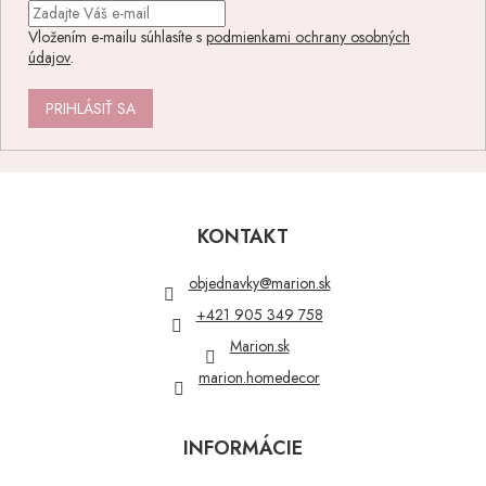
Vložením e-mailu súhlasíte s
podmienkami ochrany osobných
údajov
.
PRIHLÁSIŤ SA
Z
á
p
KONTAKT
ä
t
objednavky
@
marion.sk
i
+421 905 349 758
e
Marion.sk
marion.homedecor
INFORMÁCIE