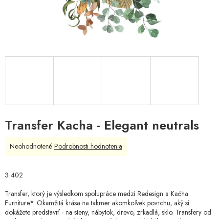
Transfer Kacha - Elegant neutrals
Priemerné
Neohodnotené
Podrobnosti hodnotenia
hodnotenie
produktu
je
3 402
0,0
z
Transfer, ktorý je výsledkom spolupráce medzi Redesign a Kaćha
5
Furniture*. Okamžitá krása na takmer akomkoľvek povrchu, aký si
hviezdičiek.
dokážete predstaviť - na steny, nábytok, drevo, zrkadlá, sklo. Transfery od