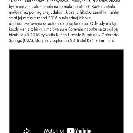
“Kaćha” Hernandez je "nábytková umelkyňa". Od detstva chcela
byť kreatívna , ale nemala na to mala príležitosť. Kaćha začala
maľovať až po tragickej udalosti, ktorá ju hlboko zasiahla, náhlej
smrti jej matky v marci 2016 a následnej hlbokej
depresii. Maľovanie sa potom stalo jej terapiou. Odvtedy maľuje
každý deň a z lásky k maľovaniu a úpravám nábytku sa zrodil jej
biznis. V júli 2016 vytvorila Kaćha Lifestyle Furniture v Colorado
Springs (USA), ktorý sa v septembri 2018 stal Kaćha Furniture.