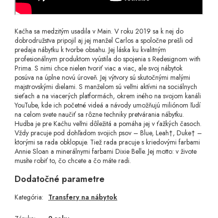
Kaćha sa medzitým usadila v Main. V roku 2019 sa k nej do
dobrodružstva pripojil aj jej manžel Carlos a spoločne prešli od
predaja nábytku k tvorbe obsahu. Jej láska ku kvalitným
profesionálnym produktom vyústila do spojenia s Redesignom with
Prima. S nimi chce nielen tvoriť viac a viac, ale svoj nábytok
posúva na úplne novú úroveň. Jej výtvory sú skutočnými malými
majstrovskými dielami. S manželom sú veľmi aktívni na sociálnych
sieťach a na viacerých platformách, okrem iného na svojom kanáli
YouTube, kde ich početné videá a návody umožňujú miliónom ľudí
na celom svete naučiť sa rôzne techniky pretvárania nábytku.
Hudba je pre Kaćhu veľmi dôležitá a pomáha jej v ťažkých časoch.
Vždy pracuje pod dohľadom svojich psov – Blue, Leah†, Duke† –
ktorými sa rada obklopuje. Tiež rada pracuje s kriedovými farbami
Annie Sloan a minerálnymi farbami Dixie Belle. Jej motto: v živote
musíte robiť to, čo chcete a čo máte radi.
Dodatočné parametre
Kategória
:
Transfery na nábytok