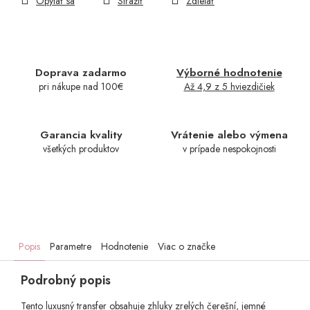
Opýtať sa
Strážiť
Zdieľať
Doprava zadarmo
Výborné hodnotenie
pri nákupe nad 100€
Až 4,9 z 5 hviezdičiek
Garancia kvality
Vrátenie alebo výmena
všetkých produktov
v prípade nespokojnosti
Popis
Parametre
Hodnotenie
Viac o značke
Podrobný popis
Tento luxusný transfer obsahuje zhluky zrelých čerešní, jemné