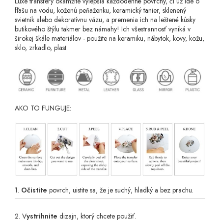
Luxe transfery
okamžite vylepšia každodenné povrchy, či už ide o
fľašu na vodu, koženú peňaženku, keramický tanier, sklenený
svietnik alebo dekoratívnu vázu, a premenia ich na leštené kúsky
butikového štýlu takmer bez námahy! Ich všestrannosť vyniká v
širokej škále materiálov - použite na keramiku, nábytok, kovy, kožu,
sklo, zrkadlo, plast.
AKO TO FUNGUJE:
1.
Očistite
povrch, uistite sa, že je suchý, hladký a bez prachu.
2. V
ystrihnite
dizajn, ktorý chcete použiť.