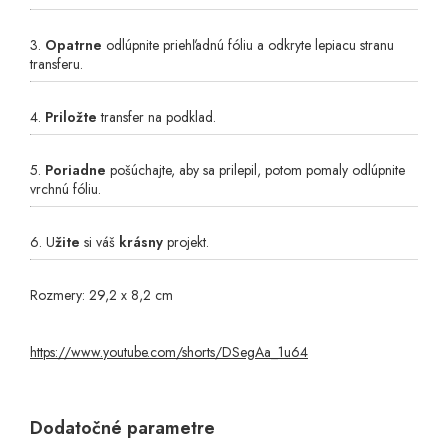
3.
Opatrne
odlúpnite priehľadnú fóliu a odkryte lepiacu stranu
transferu.
4.
Priložte
transfer na podklad.
5.
Poriadne
pošúchajte, aby sa prilepil, potom pomaly odlúpnite
vrchnú fóliu.
6. U
žite
si váš
krásny
projekt.
Rozmery: 29,2 x 8,2 cm
https://www.youtube.com/shorts/DSegAa_1u64
Dodatočné parametre