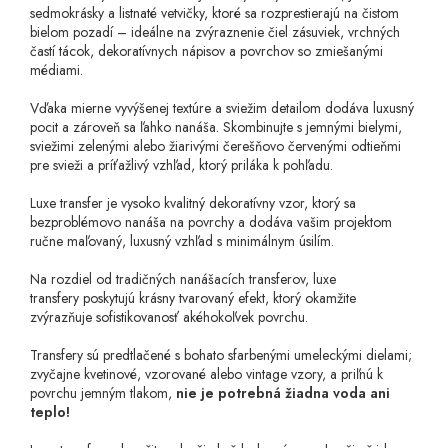
sedmokrásky a listnaté vetvičky, ktoré sa rozprestierajú na čistom
bielom pozadí – ideálne na zvýraznenie čiel zásuviek, vrchných
častí tácok, dekoratívnych nápisov a povrchov so zmiešanými
médiami.
Vďaka mierne vyvýšenej textúre a sviežim detailom dodáva luxusný
pocit a zároveň sa ľahko nanáša. Skombinujte s jemnými bielymi,
sviežimi zelenými alebo žiarivými čerešňovo červenými odtieňmi
pre svieži a príťažlivý vzhľad, ktorý priláka k pohľadu.
Luxe transfer
je vysoko kvalitný dekoratívny vzor, ktorý sa
bezproblémovo nanáša na povrchy a dodáva vašim projektom
ručne maľovaný, luxusný vzhľad s minimálnym úsilím.
Na rozdiel od tradičných nanášacích transferov, luxe
transfery
poskytujú krásny tvarovaný efekt, ktorý okamžite
zvýrazňuje sofistikovanosť akéhokoľvek povrchu.
Transfery sú predtlačené s bohato sfarbenými umeleckými dielami;
zvyčajne kvetinové, vzorované alebo vintage vzory, a priľnú k
povrchu jemným tlakom,
nie je potrebná žiadna voda ani
teplo!