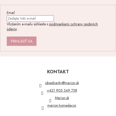
Email
Vložením e-mailu súhlasíte s
podmienkami ochrany osobných
údajov
.
PRIHLÁSIŤ SA
Z
á
p
KONTAKT
ä
t
objednavky
@
marion.sk
i
+421 905 349 758
e
Marion.sk
marion.homedecor