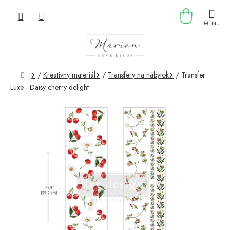
Prejsť
NÁKU
na
obsah
KOŠÍK
Domov
/
Kreatívny materiál
/
Transfery na nábytok
/
Transfer
Luxe - Daisy cherry delight