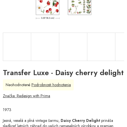
Transfer Luxe - Daisy cherry delight
Priemerné
Neohodnotené
Podrobnosti hodnotenia
hodnotenie
produktu
Značka:
Redesign with Prima
je
0,0
1973
z
5
Jasná, veselá a plná vintage šarmu,
Daisy Cherry Delight
prináša
hviezdičiek.
sladkosť letných záhrad do vašich remeselných výrobkov a premien