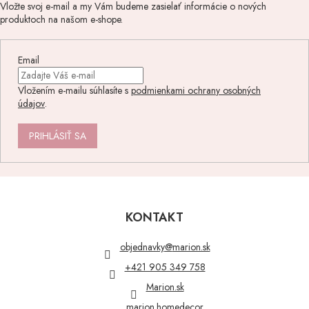
Vložte svoj e-mail a my Vám budeme zasielať informácie o nových
produktoch na našom e-shope.
Email
Vložením e-mailu súhlasíte s
podmienkami ochrany osobných
údajov
.
PRIHLÁSIŤ SA
Z
á
p
KONTAKT
ä
t
objednavky
@
marion.sk
i
+421 905 349 758
e
Marion.sk
marion.homedecor