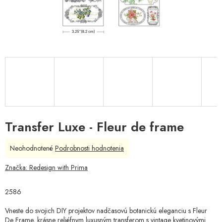
Transfer Luxe - Fleur de frame
Priemerné
Neohodnotené
Podrobnosti hodnotenia
hodnotenie
produktu
Značka:
Redesign with Prima
je
0,0
2586
z
5
Vneste do svojich DIY projektov nadčasovú botanickú eleganciu s Fleur
hviezdičiek.
De Frame, krásne reliéfnym luxusným transferom s vintage kvetinovými