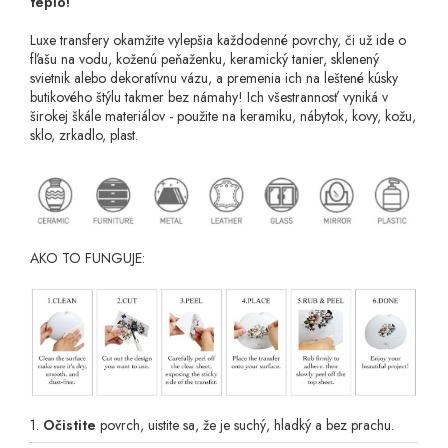
teplo!
Luxe transfery
okamžite vylepšia každodenné povrchy, či už ide o
fľašu na vodu, koženú peňaženku, keramický tanier, sklenený
svietnik alebo dekoratívnu vázu, a premenia ich na leštené kúsky
butikového štýlu takmer bez námahy! Ich všestrannosť vyniká v
širokej škále materiálov - použite na keramiku, nábytok, kovy, kožu,
sklo, zrkadlo, plast.
AKO TO FUNGUJE:
1.
Očistite
povrch, uistite sa, že je suchý, hladký a bez prachu.