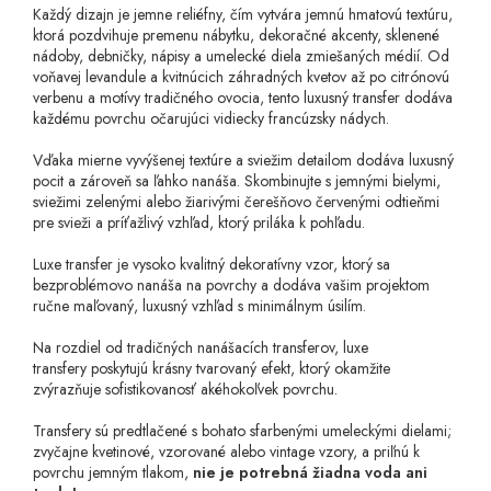
Každý dizajn je jemne reliéfny, čím vytvára jemnú hmatovú textúru,
ktorá pozdvihuje premenu nábytku, dekoračné akcenty, sklenené
nádoby, debničky, nápisy a umelecké diela zmiešaných médií. Od
voňavej levandule a kvitnúcich záhradných kvetov až po citrónovú
verbenu a motívy tradičného ovocia, tento luxusný transfer dodáva
každému povrchu očarujúci vidiecky francúzsky nádych.
Vďaka mierne vyvýšenej textúre a sviežim detailom dodáva luxusný
pocit a zároveň sa ľahko nanáša. Skombinujte s jemnými bielymi,
sviežimi zelenými alebo žiarivými čerešňovo červenými odtieňmi
pre svieži a príťažlivý vzhľad, ktorý priláka k pohľadu.
Luxe transfer
je vysoko kvalitný dekoratívny vzor, ktorý sa
bezproblémovo nanáša na povrchy a dodáva vašim projektom
ručne maľovaný, luxusný vzhľad s minimálnym úsilím.
Na rozdiel od tradičných nanášacích transferov, luxe
transfery
poskytujú krásny tvarovaný efekt, ktorý okamžite
zvýrazňuje sofistikovanosť akéhokoľvek povrchu.
Transfery sú predtlačené s bohato sfarbenými umeleckými dielami;
zvyčajne kvetinové, vzorované alebo vintage vzory, a priľnú k
povrchu jemným tlakom,
nie je potrebná žiadna voda ani