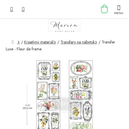
Prejsť
NÁKU
na
obsah
KOŠÍK
Domov
/
Kreatívny materiál
/
Transfery na nábytok
/
Transfer
Luxe - Fleur de frame