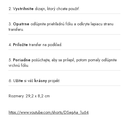
2. V
ystrihnite
dizajn, ktorý chcete použiť.
3.
Opatrne
odlúpnite priehľadnú fóliu a odkryte lepiacu stranu
transferu.
4.
Priložte
transfer na podklad.
5.
Poriadne
pošúchajte, aby sa prilepil, potom pomaly odlúpnite
vrchnú fóliu.
6. U
žite
si váš
krásny
projekt.
Rozmery: 29,2 x 8,2 cm
https://www.youtube.com/shorts/DSegAa_1u64