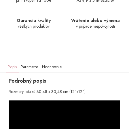
pri nákupe nad 100€
Až 4,9 z 5 hviezdičiek
Garancia kvality
Vrátenie alebo výmena
všetkých produktov
v prípade nespokojnosti
Popis
Parametre
Hodnotenie
Podrobný popis
Rozmery listu sú 30,48 x 30,48 cm (12"x12")