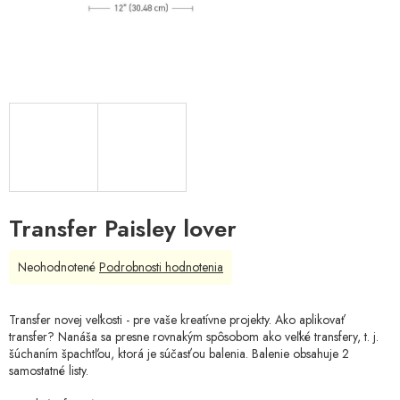
Transfer Paisley lover
Priemerné
Neohodnotené
Podrobnosti hodnotenia
hodnotenie
produktu
je
Transfer novej veľkosti - pre vaše kreatívne projekty. Ako aplikovať
0,0
transfer? Nanáša sa presne rovnakým spôsobom ako veľké transfery, t. j.
z
šúchaním špachtľou, ktorá je súčasťou balenia. Balenie obsahuje 2
5
samostatné listy.
hviezdičiek.