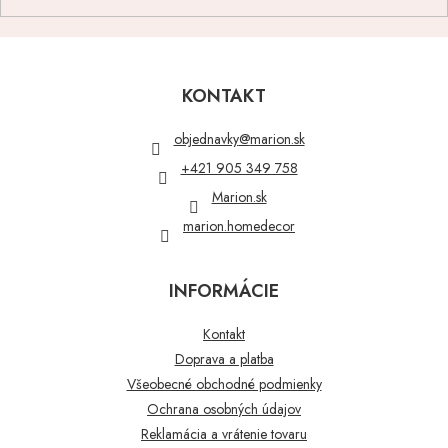
Z
á
p
KONTAKT
ä
t
objednavky
@
marion.sk
i
+421 905 349 758
e
Marion.sk
marion.homedecor
INFORMÁCIE
Kontakt
Doprava a platba
Všeobecné obchodné podmienky
Ochrana osobných údajov
Reklamácia a vrátenie tovaru