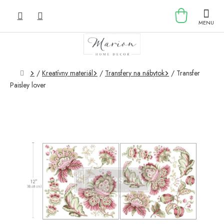
Prejsť
NÁKU
na
obsah
KOŠÍK
Domov
/
Kreatívny materiál
/
Transfery na nábytok
/
Transfer
Paisley lover