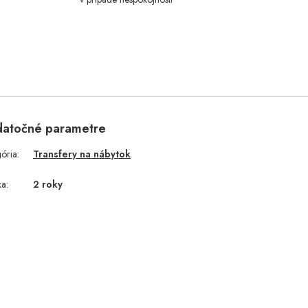
atočné parametre
gória
:
Transfery na nábytok
ka
:
2 roky