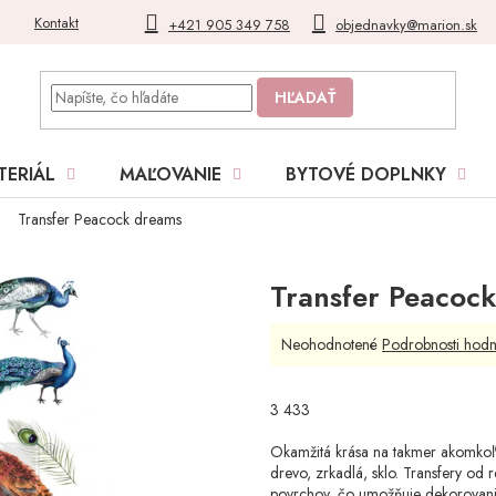
Kontakt
Blog
Moja objednávka
+421 905 349 758
objednavky@marion.sk
HĽADAŤ
TERIÁL
MAĽOVANIE
BYTOVÉ DOPLNKY
Transfer Peacock dreams
Transfer Peacoc
Priemerné
Neohodnotené
Podrobnosti hodn
hodnotenie
produktu
je
3 433
0,0
z
Okamžitá krása na takmer akomkoľve
5
drevo, zrkadlá, sklo. Transfery od 
hviezdičiek.
povrchov, čo umožňuje dekorovanie 