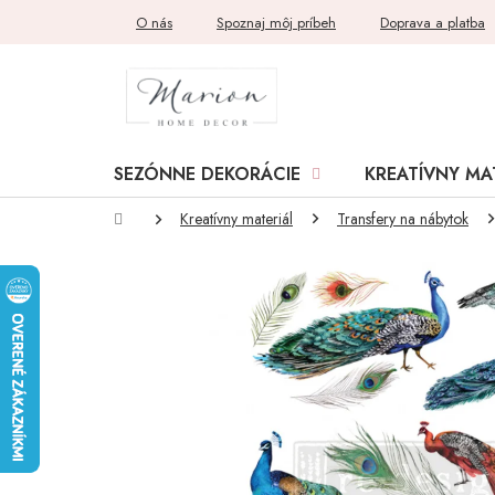
Prejsť
O nás
Spoznaj môj príbeh
Doprava a platba
na
obsah
SEZÓNNE DEKORÁCIE
KREATÍVNY MA
Domov
Kreatívny materiál
Transfery na nábytok