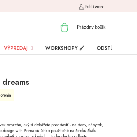
Prihlásenie
NÁKUPNÝ
Prázdny košík
KOŠÍK
VÝPREDAJ
WORKSHOPY 🖌️
ODSTÚPENIE OD
k dreams
otenia
k povrchu, aký si dokážete predstaviť - na steny, nábytok,
re-design with Prima sú ľahko použiteľné na širokú škálu
nábytku, okien, zrkadiel,.... Jednoducho odlepte,