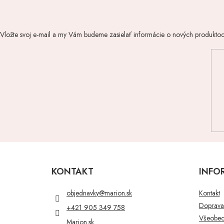
Vložte svoj e-mail a my Vám budeme zasielať informácie o nových produkto
Z
á
p
KONTAKT
INFO
ä
t
objednavky
@
marion.sk
Kontakt
i
Doprava 
+421 905 349 758
e
Všeobec
Marion.sk