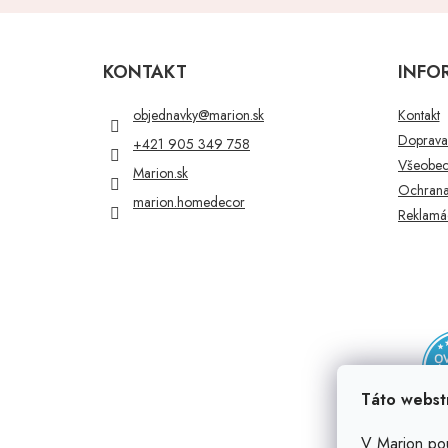
Z
á
p
KONTAKT
INFO
ä
t
objednavky
@
marion.sk
Kontakt
i
Doprava 
+421 905 349 758
e
Všeobec
Marion.sk
Ochrana
marion.homedecor
Reklamác
Táto webst
V Marion po