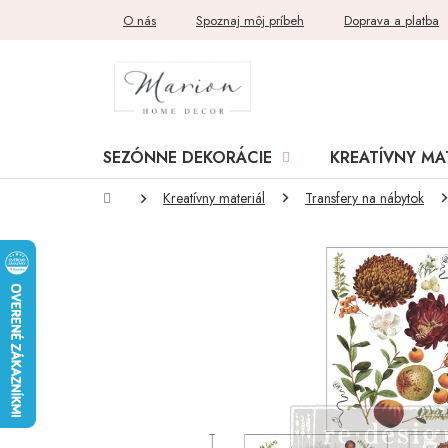
Prejsť
O nás
Spoznaj môj príbeh
Doprava a platba
na
obsah
SEZÓNNE DEKORÁCIE
KREATÍVNY MA
Domov
Kreatívny materiál
Transfery na nábytok