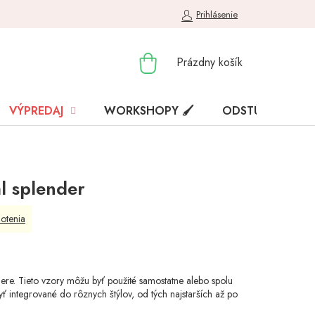
Prihlásenie
NÁKUPNÝ
Prázdny košík
KOŠÍK
VÝPREDAJ
WORKSHOPY 🖌️
ODSTÚPENIE OD
l splender
otenia
e. Tieto vzory môžu byť použité samostatne alebo spolu
integrované do rôznych štýlov, od tých najstarších až po