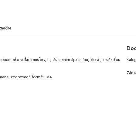
značke
Dod
bom ako veľké transfery, t. j. šúchaním špachtľou, ktorá je súčasťou
Kate
Záru
c-menej zodpovedá formátu A4.