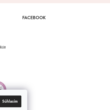
FACEBOOK
mácie
Súhlasím