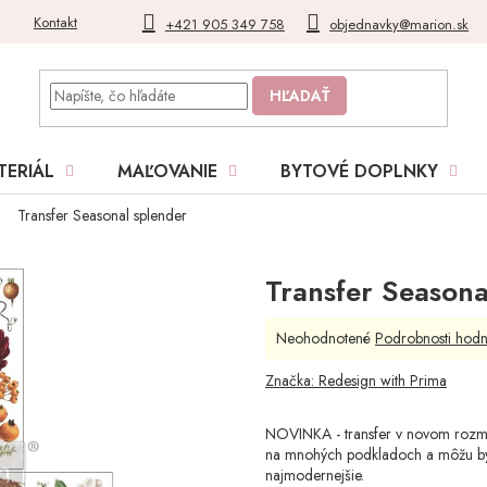
Kontakt
Blog
Moja objednávka
+421 905 349 758
objednavky@marion.sk
HĽADAŤ
TERIÁL
MAĽOVANIE
BYTOVÉ DOPLNKY
Transfer Seasonal splender
Transfer Seasona
Priemerné
Neohodnotené
Podrobnosti hodn
hodnotenie
produktu
Značka:
Redesign with Prima
je
0,0
NOVINKA - transfer v novom rozmer
z
na mnohých podkladoch a môžu byť 
5
najmodernejšie.
hviezdičiek.