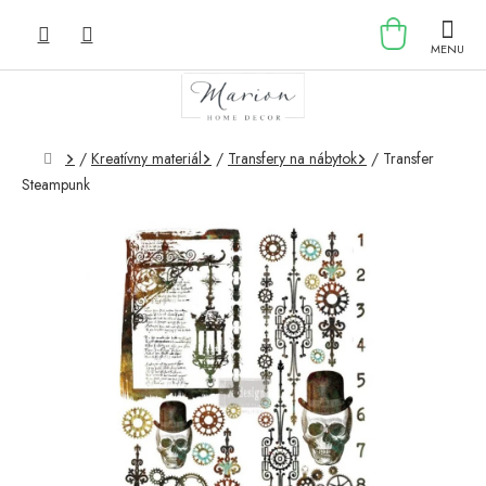
Prejsť
NÁKU
na
obsah
KOŠÍK
Domov
/
Kreatívny materiál
/
Transfery na nábytok
/
Transfer
Steampunk