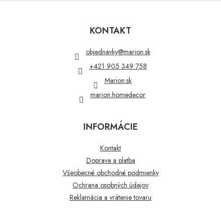
Z
á
p
KONTAKT
ä
t
objednavky
@
marion.sk
i
+421 905 349 758
e
Marion.sk
marion.homedecor
INFORMÁCIE
Kontakt
Doprava a platba
Všeobecné obchodné podmienky
Ochrana osobných údajov
Reklamácia a vrátenie tovaru