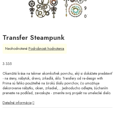
Transfer Steampunk
Priemerné
Neohodnotené
Podrobnosti hodnotenia
hodnotenie
produktu
je
3 335
0,0
z
Okamžitá krása na takmer akomkoľvek povrchu, aký si dokážete predstaviť
5
- na steny, nábytok, drevo, zrkadlá, sklo. Transfery od re-design with
hviezdičiek.
Prima sú ľahko použiteľné na širokú škálu povrchov, čo umožňuje
dekorovanie nábytku, okien, zrkadiel,.... Jednoducho odlepte, šúchaním
preneste na podklad, zavoskujte - zmeníte svoj projekt na umelecké dielo.
Detailné informácie