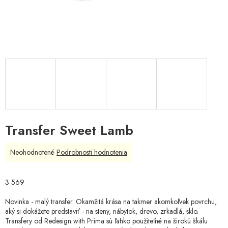
Transfer Sweet Lamb
Priemerné
Neohodnotené
Podrobnosti hodnotenia
hodnotenie
produktu
je
3 569
0,0
z
Novinka - malý transfer. Okamžitá krása na takmer akomkoľvek povrchu,
5
aký si dokážete predstaviť - na steny, nábytok, drevo, zrkadlá, sklo.
hviezdičiek.
Transfery od Redesign with Prima sú ľahko použiteľné na širokú škálu