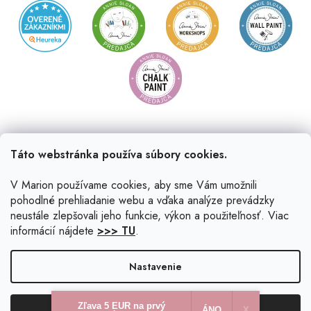
Táto webstránka používa súbory cookies.
V Marion používame cookies, aby sme Vám umožnili
pohodlné prehliadanie webu a vďaka analýze prevádzky
neustále zlepšovali jeho funkcie, výkon a použiteľnosť. Viac
informácií nájdete
>>> TU
.
Vytvoril Shoptet
|
Upravil Balkys
Nastavenie
Copyright 2026
Marion.sk
. Všetky práva vyhradené.
Upraviť
Zľava 5 EUR na prvý
Odmietnuť
Súhlasím
ÁNO
X​