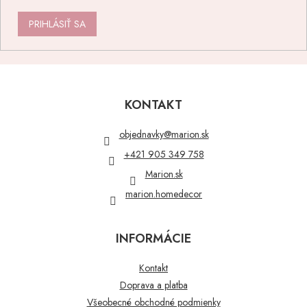
PRIHLÁSIŤ SA
Z
á
p
KONTAKT
ä
t
objednavky
@
marion.sk
i
+421 905 349 758
e
Marion.sk
marion.homedecor
INFORMÁCIE
Kontakt
Doprava a platba
Všeobecné obchodné podmienky