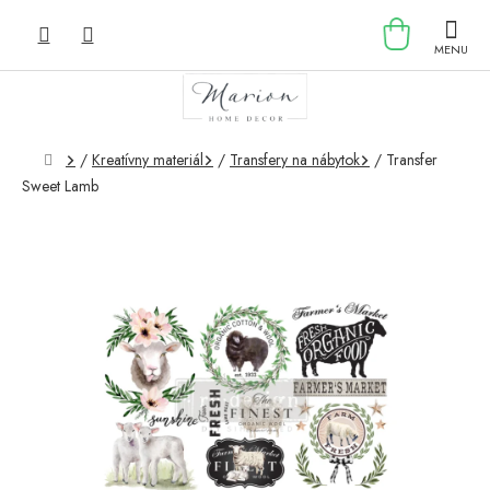
Prejsť
NÁKU
na
obsah
KOŠÍK
Domov
/
Kreatívny materiál
/
Transfery na nábytok
/
Transfer
Sweet Lamb