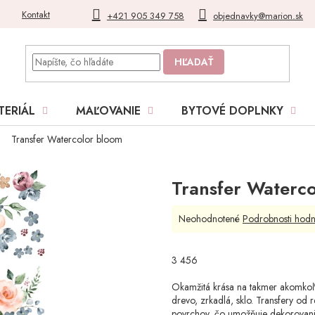
Kontakt
Blog
Moja objednávka
+421 905 349 758
objednavky@marion.sk
HĽADAŤ
TERIÁL
MAĽOVANIE
BYTOVÉ DOPLNKY
Transfer Watercolor bloom
Transfer Waterc
Priemerné
Neohodnotené
Podrobnosti hodn
hodnotenie
produktu
je
3 456
0,0
z
Okamžitá krása na takmer akomkoľve
5
drevo, zrkadlá, sklo. Transfery od 
hviezdičiek.
povrchov, čo umožňuje dekorovanie 