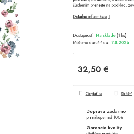
šúchaním preneste na podklad, zavo
Detailné informácie
Na sklade
(1 ks)
Môžeme doručiť do:
7.8.2026
32,50 €
Jednotková
cena:
Opýtať sa
Strážiť
Doprava zadarmo
pri nákupe nad 100€
Garancia kvality
všetkých produktov