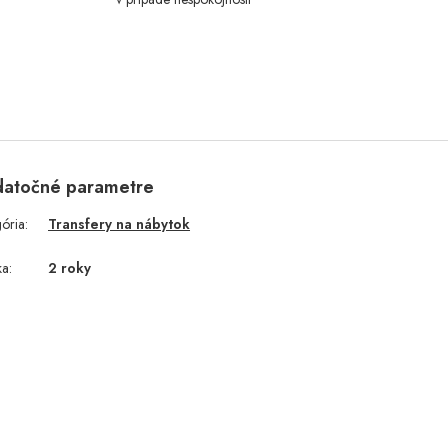
atočné parametre
gória
:
Transfery na nábytok
ka
:
2 roky