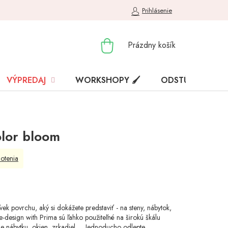
Prihlásenie
NÁKUPNÝ
Prázdny košík
KOŠÍK
VÝPREDAJ
WORKSHOPY 🖌️
ODSTÚPENIE OD
olor bloom
otenia
k povrchu, aký si dokážete predstaviť - na steny, nábytok,
re-design with Prima sú ľahko použiteľné na širokú škálu
nábytku, okien, zrkadiel,.... Jednoducho odlepte,