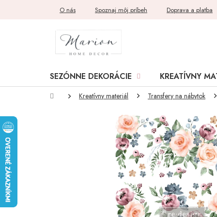
Prejsť
O nás
Spoznaj môj príbeh
Doprava a platba
na
obsah
SEZÓNNE DEKORÁCIE
KREATÍVNY MA
Domov
Kreatívny materiál
Transfery na nábytok