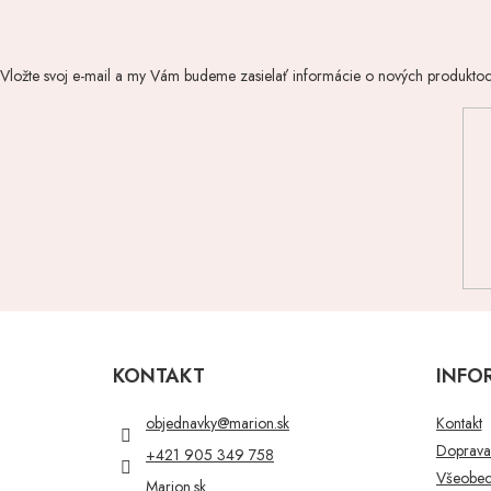
Vložte svoj e-mail a my Vám budeme zasielať informácie o nových produkto
Z
á
p
KONTAKT
INFO
ä
t
objednavky
@
marion.sk
Kontakt
i
Doprava 
+421 905 349 758
e
Všeobec
Marion.sk