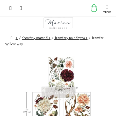
Prejsť
NÁKU
na
obsah
KOŠÍK
Domov
/
Kreatívny materiál
/
Transfery na nábytok
/
Transfer
Willow way