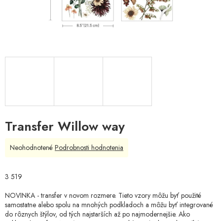
Transfer Willow way
Priemerné
Neohodnotené
Podrobnosti hodnotenia
hodnotenie
produktu
je
3 519
0,0
z
NOVINKA - transfer v novom rozmere. Tieto vzory môžu byť použité
5
samostatne alebo spolu na mnohých podkladoch a môžu byť integrované
hviezdičiek.
do rôznych štýlov, od tých najstarších až po najmodernejšie. Ako