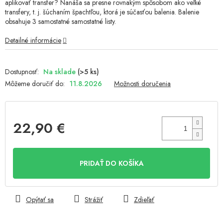
aplikovať transfer? Nanáša sa presne rovnakým spôsobom ako veľké
transfery, t. j. šúchaním špachtľou, ktorá je súčasťou balenia. Balenie
obsahuje 3 samostatné samostatné listy.
Detailné informácie
Na sklade
(>5 ks)
Môžeme doručiť do:
11.8.2026
Možnosti doručenia
22,90 €
Jednotková
cena:
PRIDAŤ DO KOŠÍKA
Opýtať sa
Strážiť
Zdieľať