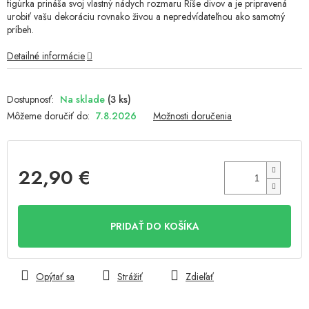
figúrka prináša svoj vlastný nádych rozmaru Ríše divov a je pripravená
urobiť vašu dekoráciu rovnako živou a nepredvídateľnou ako samotný
príbeh.
Detailné informácie
Na sklade
(3 ks)
Môžeme doručiť do:
7.8.2026
Možnosti doručenia
22,90 €
Jednotková
cena:
PRIDAŤ DO KOŠÍKA
Opýtať sa
Strážiť
Zdieľať