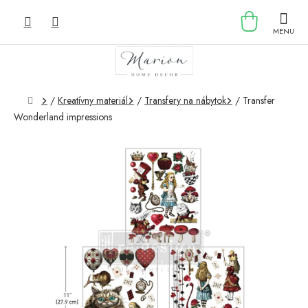
Prejsť
NÁKU
na
obsah
KOŠÍK
Domov
/
Kreatívny materiál
/
Transfery na nábytok
/
Transfer
Wonderland impressions