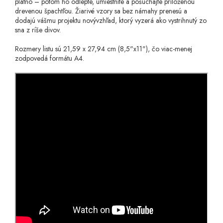
plátno – potom ho odlepte, umiestnite a pošúchajte priloženou
drevenou špachtľou. Žiarivé vzory sa bez námahy prenesú a
dodajú vášmu projektu novývzhľad, ktorý vyzerá ako vystrihnutý zo
sna z ríše divov.
Rozmery listu sú 21,59 x 27,94 cm (8,5"x11"), čo viac-menej
zodpovedá formátu A4.