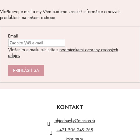
Vložte svoj e-mail a my Vám budeme zasielať informácie o nových
produktoch na našom e-shope.
Email
Vložením e-mailu súhlasíte s
podmienkami ochrany osobných
údajov
.
PRIHLÁSIŤ SA
Z
á
p
KONTAKT
ä
t
objednavky
@
marion.sk
i
+421 905 349 758
e
Marion.sk