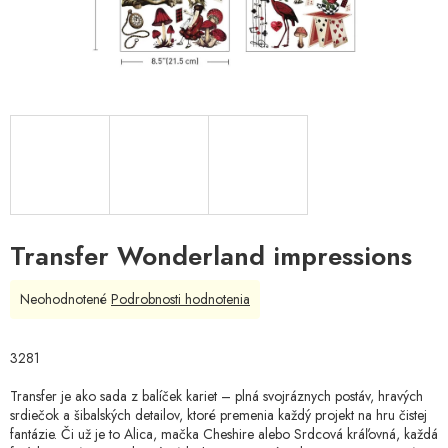
Transfer Wonderland impressions
Priemerné
Neohodnotené
Podrobnosti hodnotenia
hodnotenie
produktu
je
3281
0,0
z
Transfer je ako sada z balíček kariet – plná svojráznych postáv, hravých
5
srdiečok a šibalských detailov, ktoré premenia každý projekt na hru čistej
hviezdičiek.
fantázie. Či už je to Alica, mačka Cheshire alebo Srdcová kráľovná, každá