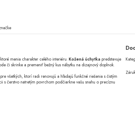
značke
Dod
toré menia charakter celého interiéru.
Kožená úchytka
predstavuje
Kate
de či skrinke a premeniť bežný kus nábytku na dizajnový doplnok.
Záru
re všetkých, ktorí radi renovujú a hľadajú funkčné riešenia s čistým
nácii s čerstvo natretým povrchom podčiarkne vašu snahu o precíznu