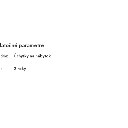
atočné parametre
gória
:
Úchytky na nábytok
ka
:
2 roky