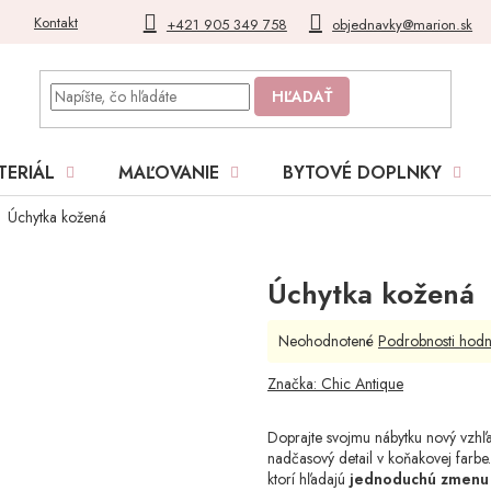
Kontakt
Blog
Moja objednávka
+421 905 349 758
objednavky@marion.sk
HĽADAŤ
TERIÁL
MAĽOVANIE
BYTOVÉ DOPLNKY
Úchytka kožená
Úchytka kožená
Priemerné
Neohodnotené
Podrobnosti hodn
hodnotenie
produktu
Značka:
Chic Antique
je
0,0
Doprajte svojmu nábytku nový vzh
z
nadčasový detail v koňakovej farbe.
5
ktorí hľadajú
jednoduchú zmenu
hviezdičiek.