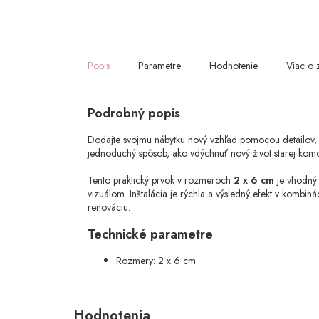
Popis
Parametre
Hodnotenie
Viac o 
Podrobný popis
Dodajte svojmu nábytku nový vzhľad pomocou detailov, k
jednoduchý spôsob, ako vdýchnuť nový život starej komo
Tento praktický prvok v rozmeroch
2 x 6 cm
je vhodný p
vizuálom. Inštalácia je rýchla a výsledný efekt v kombi
renováciu.
Technické parametre
Rozmery: 2 x 6 cm