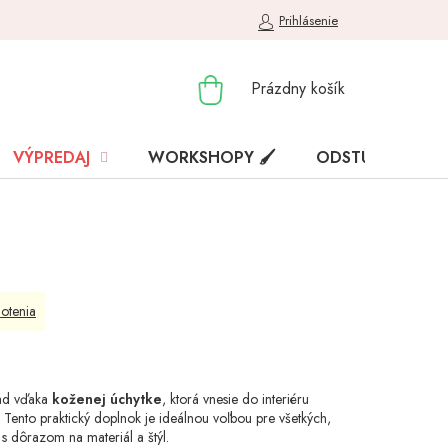
Prihlásenie
NÁKUPNÝ
Prázdny košík
KOŠÍK
VÝPREDAJ
WORKSHOPY 🖌️
ODSTÚPENIE OD
otenia
ľad vďaka
koženej úchytke
, ktorá vnesie do interiéru
 Tento praktický doplnok je ideálnou voľbou pre všetkých,
s dôrazom na materiál a štýl.