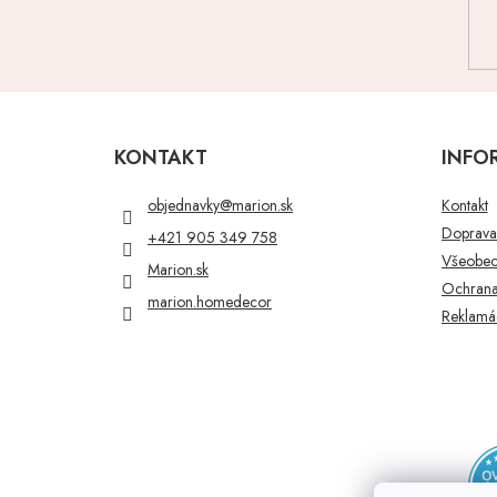
Z
á
p
KONTAKT
INFO
ä
t
objednavky
@
marion.sk
Kontakt
i
Doprava 
+421 905 349 758
e
Všeobec
Marion.sk
Ochrana
marion.homedecor
Reklamác