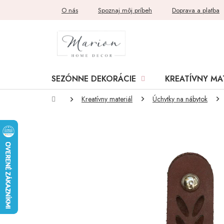
Prejsť
O nás
Spoznaj môj príbeh
Doprava a platba
na
obsah
SEZÓNNE DEKORÁCIE
KREATÍVNY MA
Domov
Kreatívny materiál
Úchytky na nábytok