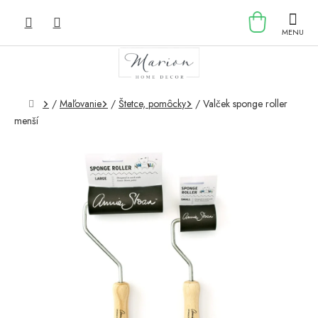
Prejsť
NÁKU
na
obsah
KOŠÍK
Domov
/
Maľovanie
/
Štetce, pomôcky
/
Valček sponge roller
menší