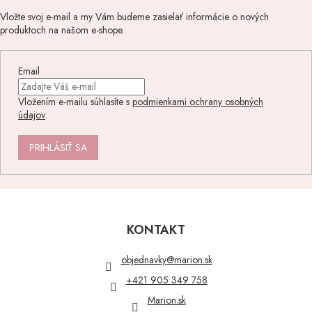
Vložte svoj e-mail a my Vám budeme zasielať informácie o nových
produktoch na našom e-shope.
Email
Vložením e-mailu súhlasíte s
podmienkami ochrany osobných
údajov
.
PRIHLÁSIŤ SA
Z
á
p
KONTAKT
ä
t
objednavky
@
marion.sk
i
+421 905 349 758
e
Marion.sk