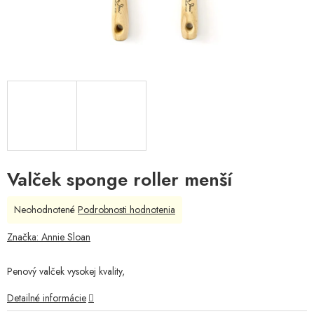
Valček sponge roller menší
Priemerné
Neohodnotené
Podrobnosti hodnotenia
hodnotenie
produktu
Značka:
Annie Sloan
je
0,0
Penový valček vysokej kvality,
z
5
Detailné informácie
hviezdičiek.