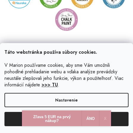
Táto webstránka používa súbory cookies.
V Marion používame cookies, aby sme Vám umožnili
pohodlné prehliadanie webu a vďaka analýze prevádzky
neustále zlepšovali jeho funkcie, výkon a použiteľnosť. Viac
informácií nájdete
>>> TU
.
Vytvoril Shoptet
|
Upravil Balkys
Nastavenie
Copyright 2026
Marion.sk
. Všetky práva vyhradené.
Upraviť
Zľava 5 EUR na prvý
Odmietnuť
Súhlasím
nastavenie cookies
ÁNO
X​
nákup?