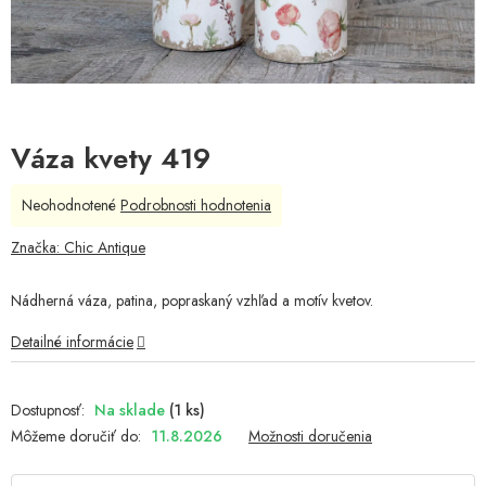
Váza kvety 419
Priemerné
Neohodnotené
Podrobnosti hodnotenia
hodnotenie
produktu
Značka:
Chic Antique
je
0,0
Nádherná váza, patina, popraskaný vzhľad a motív kvetov.
z
5
Detailné informácie
hviezdičiek.
Na sklade
(1 ks)
Môžeme doručiť do:
11.8.2026
Možnosti doručenia