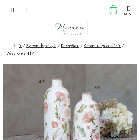
Prejsť
NÁKU
na
obsah
KOŠÍK
Domov
/
Bytové doplnky
/
Kuchyňa
/
Keramika porcelán
/
Váza kvety 419