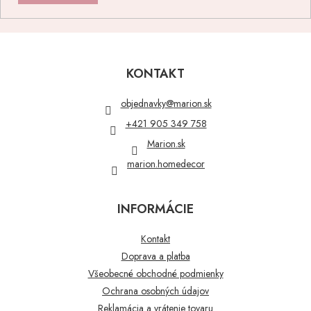
Z
á
p
KONTAKT
ä
t
objednavky
@
marion.sk
i
+421 905 349 758
e
Marion.sk
marion.homedecor
INFORMÁCIE
Kontakt
Doprava a platba
Všeobecné obchodné podmienky
Ochrana osobných údajov
Reklamácia a vrátenie tovaru