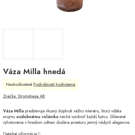
Váza Milla hnedá
Priemerné
Neohodnotené
Podrobnosti hodnotenia
hodnotenie
produktu
Značka:
Stromshaga AB
je
0,0
Váza Milla
predstavuje vkusný doplnok vášho interiéru, ktorý vďaka
z
svojmu
ozdobnému volániku
nechá vyniknúť každú kyticu. Sklenené
5
vyhotovenie v hnedom odtieni dodáva priestoru jemný nádych elegancie.
hviezdičiek.
Detailné informácie