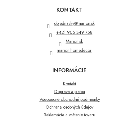
á
p
KONTAKT
ä
t
objednavky
@
marion.sk
i
+421 905 349 758
e
Marion.sk
marion.homedecor
INFORMÁCIE
Kontakt
Doprava a platba
Všeobecné obchodné podmienky
Ochrana osobných údajov
Reklamácia a vrátenie tovaru