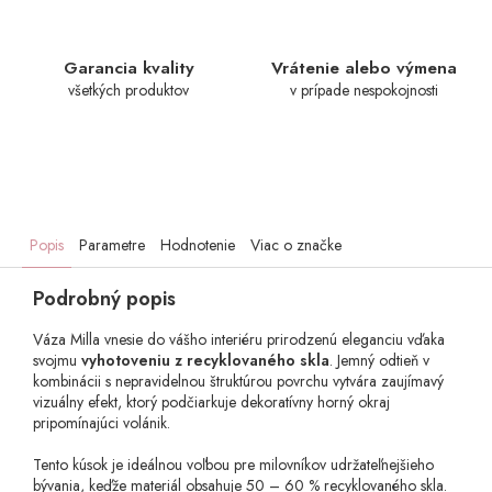
Garancia kvality
Vrátenie alebo výmena
všetkých produktov
v prípade nespokojnosti
Popis
Parametre
Hodnotenie
Viac o značke
Podrobný popis
Váza Milla vnesie do vášho interiéru prirodzenú eleganciu vďaka
svojmu
vyhotoveniu z recyklovaného skla
. Jemný odtieň v
kombinácii s nepravidelnou štruktúrou povrchu vytvára zaujímavý
vizuálny efekt, ktorý podčiarkuje dekoratívny horný okraj
pripomínajúci volánik.
Tento kúsok je ideálnou voľbou pre milovníkov udržateľnejšieho
bývania, keďže materiál obsahuje 50 – 60 % recyklovaného skla.