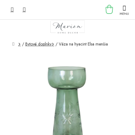
Prejsť
NÁKU
na
obsah
KOŠÍK
Domov
/
Bytové doplnky
/
Váza na hyacint Elsa menšia