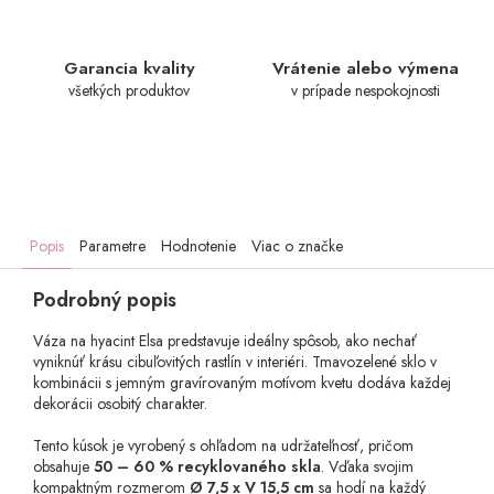
Garancia kvality
Vrátenie alebo výmena
všetkých produktov
v prípade nespokojnosti
Popis
Parametre
Hodnotenie
Viac o značke
Podrobný popis
Váza na hyacint Elsa predstavuje ideálny spôsob, ako nechať
vyniknúť krásu cibuľovitých rastlín v interiéri. Tmavozelené sklo v
kombinácii s jemným gravírovaným motívom kvetu dodáva každej
dekorácii osobitý charakter.
Tento kúsok je vyrobený s ohľadom na udržateľnosť, pričom
obsahuje
50 – 60 % recyklovaného skla
. Vďaka svojim
kompaktným rozmerom
Ø 7,5 x V 15,5 cm
sa hodí na každý