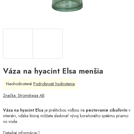
Váza na hyacint Elsa menšia
Priemerné
Neohodnotené
Podrobnosti hodnotenia
hodnotenie
produktu
Značka:
Stromshaga AB
je
0,0
Váza na hyacint Elsa
je praktickou voľbou na
pestovanie cibuľovín
v
z
interiéri, vďaka ktorej môžete sledovať vývoj koreňového systému priamo
5
vo vode.
hviezdičiek.
Detailné informácie