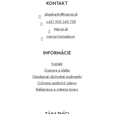
p
KONTAKT
ä
t
objednavky
@
marion.sk
i
+421 905 349 758
e
Marion.sk
marion.homedecor
INFORMÁCIE
Kontakt
Doprava a platba
Všeobecné obchodné podmienky
Ochrana osobných údajov
Reklamácia a vrátenie tovaru
ZÁKAZNÍCI