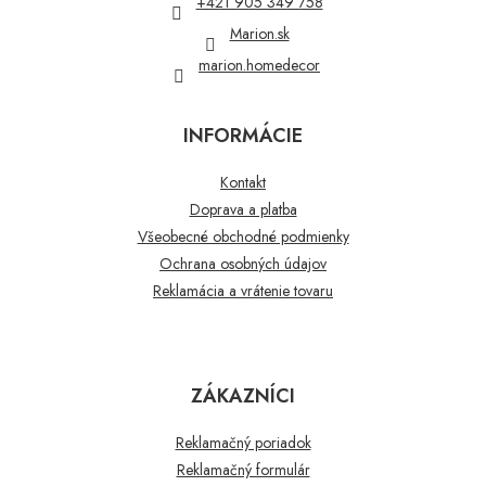
+421 905 349 758
e
Marion.sk
marion.homedecor
INFORMÁCIE
Kontakt
Doprava a platba
Všeobecné obchodné podmienky
Ochrana osobných údajov
Reklamácia a vrátenie tovaru
ZÁKAZNÍCI
Reklamačný poriadok
Reklamačný formulár