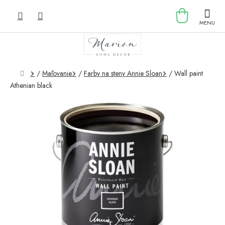
Prejsť
NÁKU
na
obsah
KOŠÍK
Domov
/
Maľovanie
/
Farby na steny Annie Sloan
/
Wall paint
Athenian black