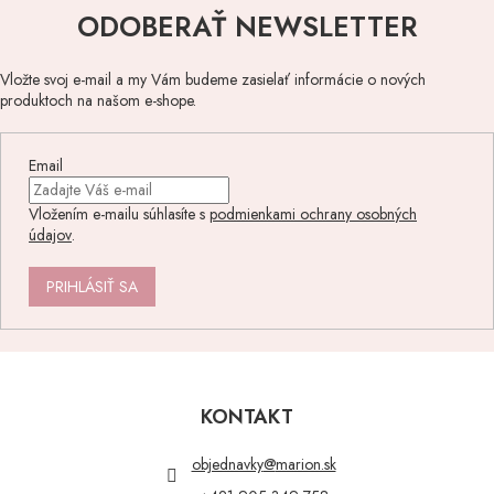
ODOBERAŤ NEWSLETTER
Vložte svoj e-mail a my Vám budeme zasielať informácie o nových
produktoch na našom e-shope.
Email
Vložením e-mailu súhlasíte s
podmienkami ochrany osobných
údajov
.
PRIHLÁSIŤ SA
Z
á
p
KONTAKT
ä
t
objednavky
@
marion.sk
i