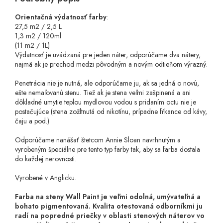
Orientačná výdatnosť farby
:
27,5 m2 / 2,5 L
1,3 m2 / 120ml
(11 m2 / 1L)
Výdatnosť je uvádzaná pre jeden náter, odporúčame dva nátery,
najmä ak je prechod medzi pôvodným a novým odtieňom výrazný.
Penetrácia nie je nutná, ale odporúčame ju, ak sa jedná o novú,
ešte nemaľovanú stenu. Tiež ak je stena veľmi zašpinená a ani
dôkladné umytie teplou mydlovou vodou s pridaním octu nie je
postačujúce (stena zožltnutá od nikotínu, prípadne fŕkance od kávy,
čaju a pod.)
Odporúčame nanášať štetcom Annie Sloan navrhnutým a
vyrobeným špeciálne pre tento typ farby tak, aby sa farba dostala
do každej nerovnosti.
Vyrobené v Anglicku.
Farba na steny Wall Paint je veľmi odolná, umývateľná a
bohato pigmentovaná. Kvalita otestovaná odborníkmi ju
radí na popredné priečky v oblasti stenových náterov vo