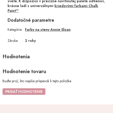
svete. K dizpozícii v precízne navrhnutej palete odtieňov,
krásne ladí s univerzálnymi
kriedovými farbami Chalk
Paint™
Dodatočné parametre
Kategória
:
Farby na steny Annie Sloan
Záruka
:
2 roky
Hodnotenie tovaru
Buďte prvý, kto napíše príspevok k tejto položke.
PRIDAŤ HODNOTENIE