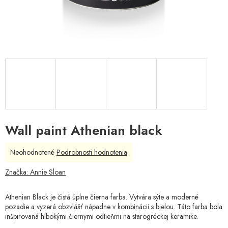
Wall paint Athenian black
Priemerné
Neohodnotené
Podrobnosti hodnotenia
hodnotenie
produktu
Značka:
Annie Sloan
je
0,0
Athenian Black je čistá úplne čierna farba. Vytvára sýte a moderné
z
pozadie a vyzerá obzvlášť nápadne v kombinácii s bielou. Táto farba bola
5
inšpirovaná hlbokými čiernymi odtieňmi na starogréckej keramike.
hviezdičiek.