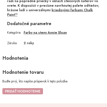
radí na popredné priečky v oblasti stenových náterov vo
svete. K dizpozícii v precízne navrhnutej palete odtieňov,
krásne ladí s univerzálnymi
kriedovými farbami Chalk
Paint™
Dodatočné parametre
Kategória
:
Farby na steny Annie Sloan
Záruka
:
2 roky
Hodnotenie tovaru
Buďte prvý, kto napíše príspevok k tejto položke.
PRIDAŤ HODNOTENIE