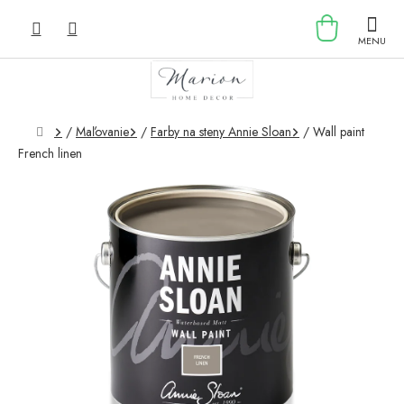
Prejsť
NÁKU
na
obsah
KOŠÍK
Domov
/
Maľovanie
/
Farby na steny Annie Sloan
/
Wall paint
French linen