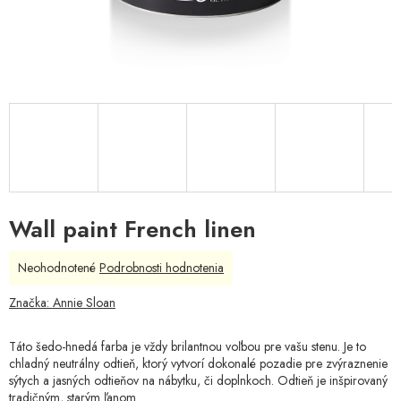
Wall paint French linen
Priemerné
Neohodnotené
Podrobnosti hodnotenia
hodnotenie
produktu
Značka:
Annie Sloan
je
0,0
Táto šedo-hnedá farba je vždy brilantnou voľbou pre vašu stenu. Je to
z
chladný neutrálny odtieň, ktorý vytvorí dokonalé pozadie pre zvýraznenie
5
sýtych a jasných odtieňov na nábytku, či doplnkoch. Odtieň je inšpirovaný
hviezdičiek.
tradičným, starým ľanom.