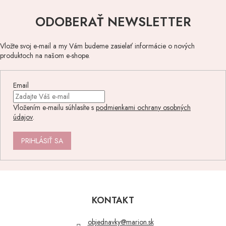
ODOBERAŤ NEWSLETTER
Vložte svoj e-mail a my Vám budeme zasielať informácie o nových
produktoch na našom e-shope.
Email
Vložením e-mailu súhlasíte s
podmienkami ochrany osobných
údajov
.
PRIHLÁSIŤ SA
Z
á
p
KONTAKT
ä
t
objednavky
@
marion.sk