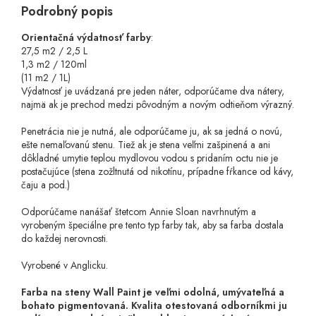
Podrobný popis
Orientačná výdatnosť farby
:
27,5 m2 / 2,5 L
1,3 m2 / 120ml
(11 m2 / 1L)
Výdatnosť je uvádzaná pre jeden náter, odporúčame dva nátery,
najmä ak je prechod medzi pôvodným a novým odtieňom výrazný.
Penetrácia nie je nutná, ale odporúčame ju, ak sa jedná o novú,
ešte nemaľovanú stenu. Tiež ak je stena veľmi zašpinená a ani
dôkladné umytie teplou mydlovou vodou s pridaním octu nie je
postačujúce (stena zožltnutá od nikotínu, prípadne fŕkance od kávy,
čaju a pod.)
Odporúčame nanášať štetcom Annie Sloan navrhnutým a
vyrobeným špeciálne pre tento typ farby tak, aby sa farba dostala
do každej nerovnosti.
Vyrobené v Anglicku.
Farba na steny Wall Paint je veľmi odolná, umývateľná a
bohato pigmentovaná. Kvalita otestovaná odborníkmi ju