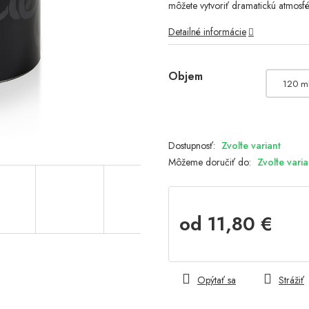
môžete vytvoriť dramatickú atmosfé
Detailné informácie
Objem
120 m
Zvoľte variant
Môžeme doručiť do:
Zvoľte varia
od
11,80 €
Jednotková
cena:
Opýtať sa
Strážiť