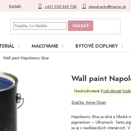
Kontakt
Blog
Moja objednávka
+421 905 349 758
objednavky@marion.sk
HĽADAŤ
TERIÁL
MAĽOVANIE
BYTOVÉ DOPLNKY
Wall paint Napoleonic blue
Wall paint Napol
Priemerné
Neohodnotené
Podrobnosti hodn
hodnotenie
produktu
Značka:
Annie Sloan
je
0,0
Napoleonic Blue je silná a hlboká 
z
pigmentom – Ultramarín. Tento pig
5
sa aj v neoklasických interiéroch. V
hviezdičiek.