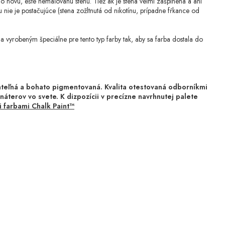
 o novú, ešte nemaľovanú stenu. Tiež ak je stena veľmi zašpinená a ani
nie je postačujúce (stena zožltnutá od nikotínu, prípadne fŕkance od
yrobeným špeciálne pre tento typ farby tak, aby sa farba dostala do
vateľná a bohato pigmentovaná. Kvalita otestovaná odborníkmi
náterov vo svete. K dizpozícii v precízne navrhnutej palete
 farbami Chalk Paint™