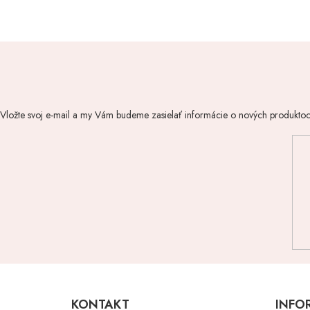
Vložte svoj e-mail a my Vám budeme zasielať informácie o nových produkto
Z
á
p
KONTAKT
INFO