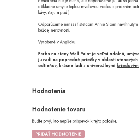
Penetrácia nie je nutná, ale odporúčame ju, ak sa jedná
dôkladné umytie teplou mydlovou vodou s pridaním octu 
kávy, čaju a pod.)
Odporúčame nanášať štetcom Annie Sloan navrhnutým a v
každej nerovnosti.
Vyrobené v Anglicku.
Farba na steny Wall Paint je veľmi odolná, umý
ju radí na popredné priečky v oblasti stenových 
odtieňov, krásne ladí s univerzálnymi
kriedovými
Hodnotenie tovaru
Buďte prvý, kto napíše príspevok k tejto položke.
PRIDAŤ HODNOTENIE