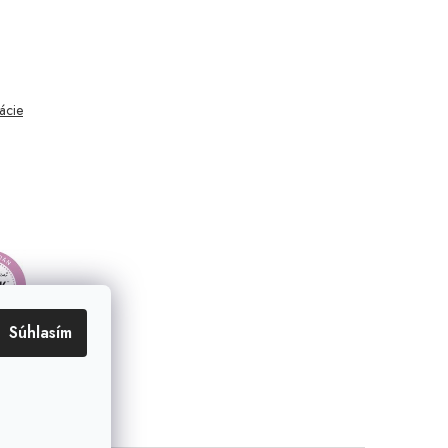
mácie
Súhlasím