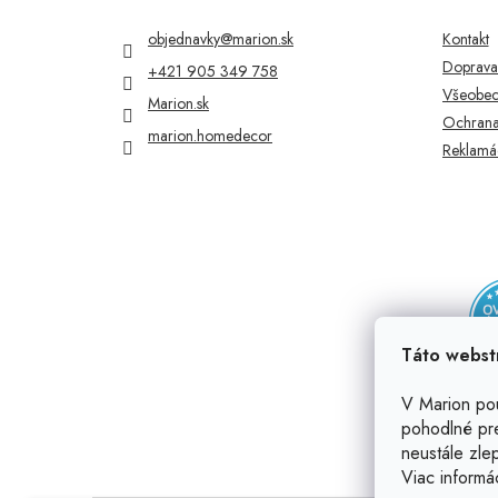
ä
t
objednavky
@
marion.sk
Kontakt
i
Doprava 
+421 905 349 758
e
Všeobec
Marion.sk
Ochrana
marion.homedecor
Reklamác
Táto webst
V Marion po
pohodlné pr
neustále zlep
Viac informá