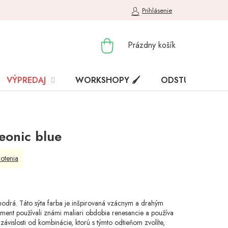
Prihlásenie
NÁKUPNÝ
Prázdny košík
KOŠÍK
VÝPREDAJ
WORKSHOPY 🖌️
ODSTÚPENIE OD
eonic blue
otenia
modrá. Táto sýta farba je inšpirovaná vzácnym a drahým
ment používali známi maliari obdobia renesancie a používa
 závislosti od kombinácie, ktorú s týmto odtieňom zvolíte,