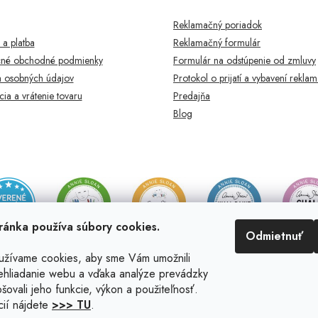
Reklamačný poriadok
a platba
Reklamačný formulár
né obchodné podmienky
Formulár na odstúpenie od zmluvy
 osobných údajov
Protokol o prijatí a vybavení rekla
ia a vrátenie tovaru
Predajňa
Blog
ránka používa súbory cookies.
Odmietnuť
užívame cookies, aby sme Vám umožnili
ehliadanie webu a vďaka analýze prevádzky
šovali jeho funkcie, výkon a použiteľnosť.
cií nájdete
>>> TU
.