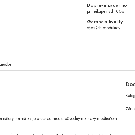
Doprava zadarmo
pri nákupe nad 100€
Garancia kvality
všetkých produktov
značke
Dod
Kate
Záru
va nátery, najmä ak je prechod medzi pôvodným a novým odtieňom