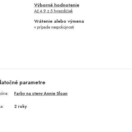
Výborné hodnotenie
Až 4,9 z 5 hviezdičiek
Vrátenie alebo výmena
v prípade nespokojnosti
atočné parametre
gória
:
Farby na steny Annie Sloan
ka
:
2 roky