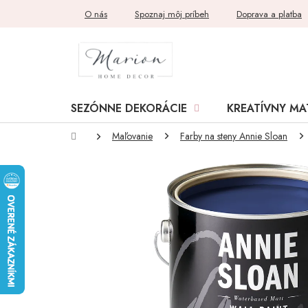
Prejsť
O nás
Spoznaj môj príbeh
Doprava a platba
na
obsah
SEZÓNNE DEKORÁCIE
KREATÍVNY MA
Domov
Maľovanie
Farby na steny Annie Sloan