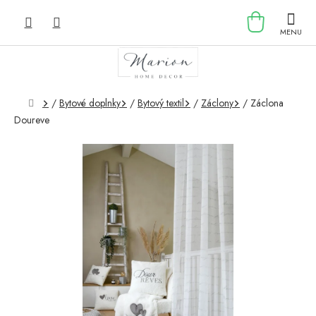
Prejsť
NÁKU
na
obsah
KOŠÍK
Domov
/
Bytové doplnky
/
Bytový textil
/
Záclony
/
Záclona
Doureve