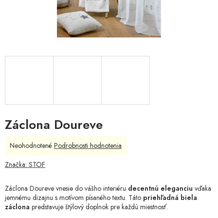
Záclona Doureve
Priemerné
Neohodnotené
Podrobnosti hodnotenia
hodnotenie
produktu
Značka:
STOF
je
0,0
Záclona Doureve vnesie do vášho interiéru
decentnú eleganciu
vďaka
z
jemnému dizajnu s motívom písaného textu. Táto
priehľadná biela
5
záclona
predstavuje štýlový doplnok pre každú miestnosť.
hviezdičiek.