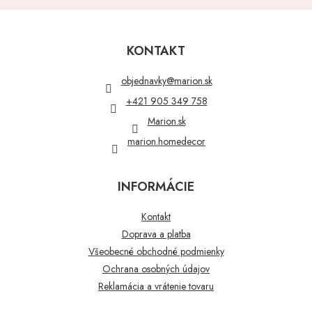
Z
á
p
KONTAKT
ä
t
objednavky
@
marion.sk
i
+421 905 349 758
e
Marion.sk
marion.homedecor
INFORMÁCIE
Kontakt
Doprava a platba
Všeobecné obchodné podmienky
Ochrana osobných údajov
Reklamácia a vrátenie tovaru