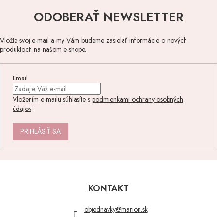
ODOBERAŤ NEWSLETTER
Vložte svoj e-mail a my Vám budeme zasielať informácie o nových
produktoch na našom e-shope.
Email
Vložením e-mailu súhlasíte s
podmienkami ochrany osobných
údajov
.
PRIHLÁSIŤ SA
Z
á
p
KONTAKT
ä
t
objednavky
@
marion.sk