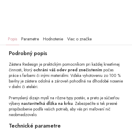
Popis
Parametre
Hodnotenie
Viac o značke
Podrobný popis
Zástera Redesign je praktickým pomocníkom pri každej kreatívnej
činnosti, ktorý
ochráni váš odev pred znečistením
počas
práce s farbami či inými materiálmi. Vďaka vyhotoveniu zo 100 %
bavlny je zástera odolná a zároveň pohodlná na dlhodobé nosenie
v dielni či ateliéri.
Premyslený dizajn myslí na rôzne typy postáv, a preto je súčasťou
výbavy
nastaviteľná dĺžka na krku
. Zabezpečíte si tak presné
prispôsobenie podľa vašich potrieb, aby vás pri maľovaní nič
neobmedzovalo.
Technické parametre