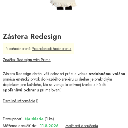
Zástera Redesign
Priemerné
Neohodnotené
Podrobnosti hodnotenia
hodnotenie
produktu
Značka:
Redesign with Prima
je
0,0
Zástera Redesign chráni váš odev pri práci a vďaka
ozdobnému volánu
z
prináša estetický prvok do každého ateliéru či dielne. Je praktickým
5
doplnkom pre každého, kto sa venuje kreatívnej tvorbe a hľadá
hviezdičiek.
spoľahlivú ochranu
pri maľovaní.
Detailné informácie
Na sklade
(1 ks)
Môžeme doručiť do:
11.8.2026
Možnosti doručenia