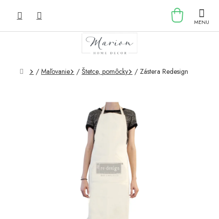
Prejsť
NÁKU
na
obsah
KOŠÍK
Domov
/
Maľovanie
/
Štetce, pomôcky
/
Zástera Redesign