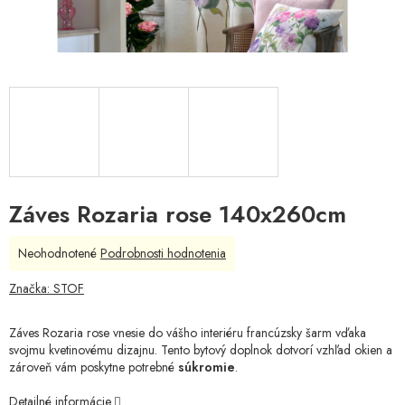
Záves Rozaria rose 140x260cm
Priemerné
Neohodnotené
Podrobnosti hodnotenia
hodnotenie
produktu
Značka:
STOF
je
0,0
Záves Rozaria rose vnesie do vášho interiéru francúzsky šarm vďaka
z
svojmu kvetinovému dizajnu. Tento bytový doplnok dotvorí vzhľad okien a
5
zároveň vám poskytne potrebné
súkromie
.
hviezdičiek.
Detailné informácie