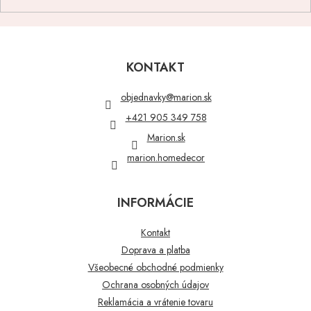
Z
á
p
KONTAKT
ä
t
objednavky
@
marion.sk
i
+421 905 349 758
e
Marion.sk
marion.homedecor
INFORMÁCIE
Kontakt
Doprava a platba
Všeobecné obchodné podmienky
Ochrana osobných údajov
Reklamácia a vrátenie tovaru