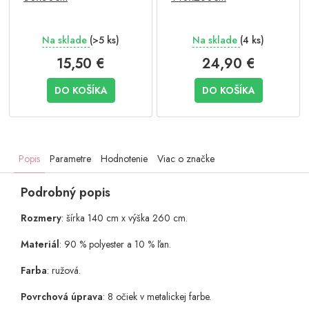
Na sklade
(>5 ks)
Na sklade
(4 ks)
15,50 €
24,90 €
DO KOŠÍKA
DO KOŠÍKA
Popis
Parametre
Hodnotenie
Viac o značke
Podrobný popis
Rozmery
: šírka 140 cm x výška 260 cm.
Materiál
: 90 % polyester a 10 % ľan.
Farba
: ružová.
Povrchová úprava
: 8 očiek v metalickej farbe.