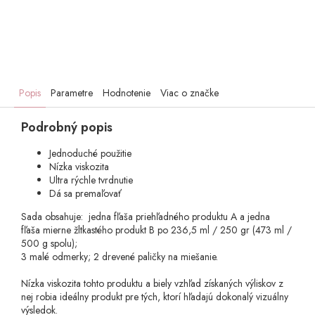
Popis
Parametre
Hodnotenie
Viac o značke
Podrobný popis
Jednoduché použitie
Nízka viskozita
Ultra rýchle tvrdnutie
Dá sa premaľovať
Sada obsahuje: jedna fľaša priehľadného produktu A a jedna
fľaša mierne žltkastého produkt B po 236,5 ml / 250 gr (473 ml /
500 g spolu);
3 malé odmerky; 2 drevené paličky na miešanie.
Nízka viskozita tohto produktu a biely vzhľad získaných výliskov z
nej robia ideálny produkt pre tých, ktorí hľadajú dokonalý vizuálny
výsledok.