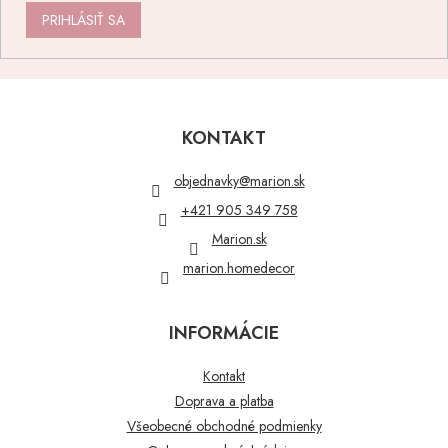
PRIHLÁSIŤ SA
Z
á
p
KONTAKT
ä
t
objednavky
@
marion.sk
i
+421 905 349 758
e
Marion.sk
marion.homedecor
INFORMÁCIE
Kontakt
Doprava a platba
Všeobecné obchodné podmienky