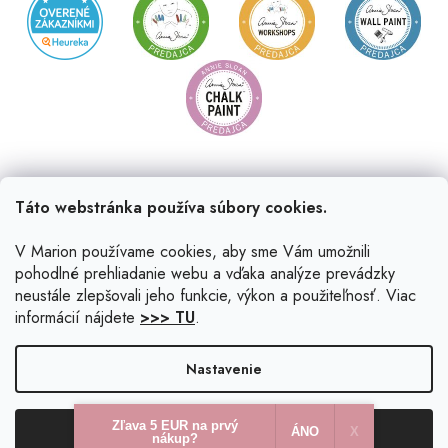
Táto webstránka používa súbory cookies.
V Marion používame cookies, aby sme Vám umožnili
pohodlné prehliadanie webu a vďaka analýze prevádzky
neustále zlepšovali jeho funkcie, výkon a použiteľnosť. Viac
informácií nájdete
>>> TU
.
Vytvoril Shoptet
|
Upravil Balkys
Nastavenie
Copyright 2026
Marion.sk
. Všetky práva vyhradené.
Upraviť
Zľava 5 EUR na prvý
Odmietnuť
Súhlasím
nastavenie cookies
ÁNO
X​
nákup?