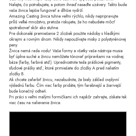
Nalejte, čo potrebujete, a potom ihneď nasaďte uzávery. Takto bude
vaša živica lepšie fungovať a dlhšie vydrží.
Amazing Casting živica tuhne veľmi rýchlo, nikdy nepripravujte
príliš veľké množstvo, pretože riskujete, že ho nebudete môcť
spotrebovať skôr ako stuhne.
Pre dokonalé premiešanie 2 zložiek použite nádoby s hladkými
okrajmi a rovným dnom. Nikdy nepoužívajte misky z polystyrénovej
peny.
Živica nemá rada vodu! Vaše formy a všetky vaše nástroje musia
byť úplne suché a živicu nemôžete tónovať prípravkami na vodnej
báze (farby, farbivá atď.). Uprednostnite teda práškové pigmenty,
sľudové prášky atď., ktoré primiešate do zložky A pred naliatím
zložky B.
Ak chcete zafarbiť živicu, nezabudnite, že biely základ ovplyvní
výslednú farbu. Čím viac farby pridáte, tým farebnejší a žiarivejší
bude konečný odtieň.
Pri práci s veľmi malými formičkami ich najskôr zahrejte, získate tak
viac času na nalievanie živice.