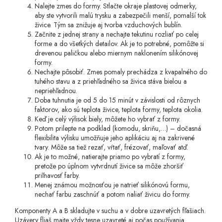
Nalejte zmes do formy. Stlačte okraje plastovej odmerky,
aby ste vytvorili malú trysku a zabezpečili menší, pomalší tok
živice. Tým sa znižuje aj tvorba vzduchových bublín.
Začnite z jednej strany a nechajte tekutinu rozliať po celej
forme a do všetkých detailov. Ak je to potrebné, pomôžte si
drevenou paličkou alebo miernym naklonením silikónovej
formy.
Nechajte pôsobiť. Zmes pomaly prechádza z kvapalného do
tuhého stavu a z priehľadného sa živica stáva bielou a
nepriehľadnou.
Doba tuhnutia je od 5 do 15 minút v závislosti od rôznych
faktorov, ako sú teplota živice, teplota formy, teplota okolia.
Keď je celý výlisok biely, môžete ho vybrať z formy.
Potom prilepte na podklad (komodu, skriňu,…) – dočasná
flexibilita výlisku umožňuje jeho aplikáciu aj na zakrivené
tvary. Môže sa tiež rezať, vŕtať, frézovať, maľovať atď.
Ak je to možné, natierajte priamo po vybratí z formy,
pretože po úplnom vytvrdnutí živice sa môže zhoršiť
priľnavosť farby.
Menej známou možnosťou je natrieť silikónovú formu,
nechať farbu zaschnúť a potom naliať živicu do formy.
Komponenty A a B skladujte v suchu a v dobre uzavretých fľašiach.
Uzávery fliaš majte vždy tesne uzavreté aj počas používania.