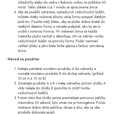
chladničky alebo do vedra s ľadovou vodou na približne 30
minút. Takto získate cca 1 minútu sa spracovanie živice.
Aby ste predišli vytváraniu nežiaducich vzduchových bublín,
môžete všetky vnútorné plochy vašej formy posypať detským
púdrom. Použite malý štetec, aby sa púder dobre dostal do
všetkých detailov formy a vytraste prebytok, ako by ste to
urobili s tortovou formou. Pri nalievaní živice sa každá
čiastočka púdra zachytí a absorbuje, čím sa zabráni vzniku
vzduchových bublín na povrchu formy. Púder nezmení
vzhľad výlisku a jeho biela farba splynie s farbou vytvrdenej
živice.
Návod na použitie:
Nalejte potrebné množstvo produktu A do odmerky a
rovnaké množstvo produktu B do druhej odmerky. (príklad:
10 ml A a 10 ml B)
Zmiešajte produkty A a B v tretej odmerke, pričom zložku A
vždy nalejte do zložky B (pomôže to znížiť tvorbu
vzduchových bublín).
Potom tieto dve zložky jemne premiešajte pomocou paličky,
maximálne 30 sekúnd, kým zmes nie je homogénna. Počas
miešania dobre otrite paličkou okraje a dno, aby sa oba
produkty dokonale spojili.