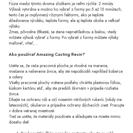
Fúzia medzi týmito dvoma zložkami je veľmi rýchla: 2 minúty.
Výlisok vytvrdne a možno ho vybrať z formy po 5 až 15 minútach;
tento čas je ovplyvnený rôznymi faktormi, ako je teplota
skladovania výrobku, teplota formy, ale aj teplota okolia a veľkosť
výlisku.
Zmes, pôvodne žltkastá, sa stane nepriehľadnou a bielou, vtedy
môžete výlisok vybrať z formy. Po vybratí z formy môžete výlisky
maľovať, vŕtať, …
Ako používať Amazing Casting Resin?
Uistite sa, že vaša pracovná plocha je vhodná na meranie,
miešanie a nalievanie živice, aby ste nepoškodili napríklad koberce
a odevy.
Všetky pracovné plochy vrátane podlahy chráňte plastovou fóliou,
kúskom kartónu atď., aby ste predišli škvrnám v prípade rozliatia
živice.
Dbajte na ochranu rúk a očí nosením nitrilových rukavíc (nikdy nie
latexových), okuliarov a prípadne ochrany dýchacích ciest. Pracujte
v dobre vetranej miestnosti.
Tiež sa uistite, že materiály používate a skladujete na mieste mimo
dosahu detí.