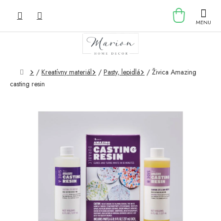
Prejsť
NÁKU
na
obsah
KOŠÍK
Domov
/
Kreatívny materiál
/
Pasty, lepidlá
/
Živica Amazing
casting resin