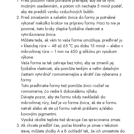
Pred použitím fľaše poriadne pretrepte, aby ste sa vyhli
možným usadeninám, a potom ich nechajte 5 minút postáť,
aby ste predišli vzniku vzduchových bublín.
Pred zmiešaním a naliatím živice do formy je potrebné
vykonať niekoľko krokov na prípravu formy. Hoci to nie je
povinné, tieto kroky zlepšia fyzikálne vlastnosti a
vytvrdzovanie živice.
Môžete teda, ak vám to vaša forma umožňuje, predhriať ju
v klasickej rúre – 48 až 65 °C po dobu 15 minút – alebo v
mikrovlnnej rúre – 1 min na 450 g silikónu pri vysokom
výkone.
Vaša forma sa tak zahreje bez toho, aby sa zmenili jej
fyzikálne vlastnosti, ale pomôže tenkým a veľmi detailným
častiam vytvrdnúť rovnomernejšie a skrátiť čas vyberania z
formy.
Toto predhriatie formy tiež pomôže živici rozliať sa
rovnomerne, čo vedie k dokonalému výlisku.
Dávajte pozor, aby ste formu nikdy nevkladali do
mikrovlnnej rúry, keď je vo forme živica, ak ste si formu
natreli alebo ak ste už formu natreli práškami a/alebo
kovovými pigmentmi.
Vysoká okolitá teplota tiež skracuje čas spracovania zmesi.
Ak chcete predĺžiť čas, počas ktorého je zmes v tekutom
stave, môžete zložky A a B ochladiť tak, že ich umiestnite do