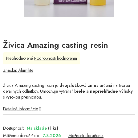
Živica Amazing casting resin
Priemerné
Neohodnotené
Podrobnosti hodnotenia
hodnotenie
produktu
Značka:
Alumilite
je
0,0
Živica Amazing casting resin je
dvojzložková zmes
určená na tvorbu
z
detailných odliatkov. Umožňuje vytvárať
biele a nepriehľadné výlisky
5
s vysokou presnosťou.
hviezdičiek.
Detailné informácie
Na sklade
(1 ks)
Môžeme doručiť do:
7.8.2026
Možnosti doručenia