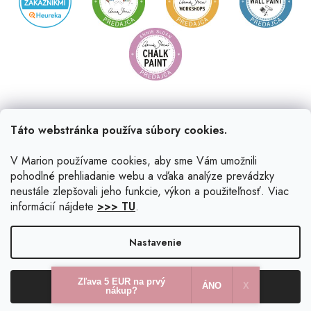
Táto webstránka používa súbory cookies.
V Marion používame cookies, aby sme Vám umožnili
pohodlné prehliadanie webu a vďaka analýze prevádzky
neustále zlepšovali jeho funkcie, výkon a použiteľnosť. Viac
informácií nájdete
>>> TU
.
Vytvoril Shoptet
|
Upravil Balkys
Nastavenie
Copyright 2026
Marion.sk
. Všetky práva vyhradené.
Upraviť
Zľava 5 EUR na prvý
Odmietnuť
Súhlasím
nastavenie cookies
ÁNO
X​
nákup?