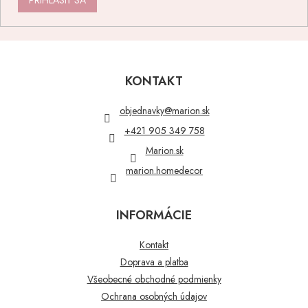
PRIHLÁSIŤ SA
Z
á
p
KONTAKT
ä
t
objednavky
@
marion.sk
i
+421 905 349 758
e
Marion.sk
marion.homedecor
INFORMÁCIE
Kontakt
Doprava a platba
Všeobecné obchodné podmienky
Ochrana osobných údajov