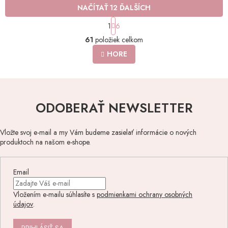
NAČÍTAŤ 12 ĎALŠÍCH
S
1
6
t
O
r
61
položiek celkom
v
á
l
HORE
n
á
k
o
d
v
a
a
c
n
i
ODOBERAŤ NEWSLETTER
i
e
e
p
r
Vložte svoj e-mail a my Vám budeme zasielať informácie o nových
v
produktoch na našom e-shope.
k
y
v
Email
ý
p
Vložením e-mailu súhlasíte s
podmienkami ochrany osobných
i
údajov
.
s
u