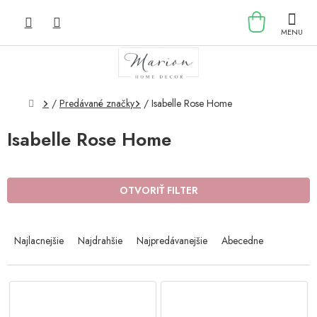
Prejsť
NÁKU
na
obsah
KOŠÍK
Domov
/
Predávané značky
/
Isabelle Rose Home
Isabelle Rose Home
OTVORIŤ FILTER
R
a
Najlacnejšie
Najdrahšie
Najpredávanejšie
Abecedne
d
e
n
V
i
ý
e
p