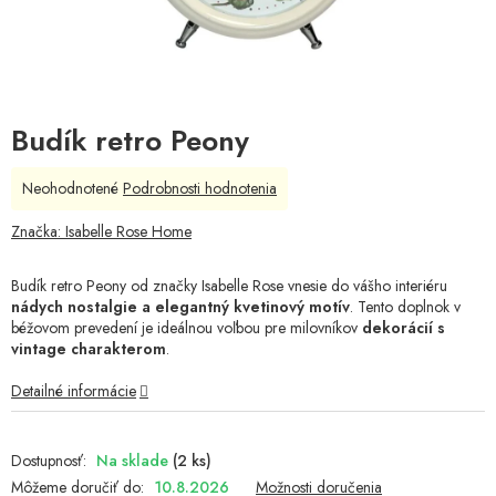
Budík retro Peony
Priemerné
Neohodnotené
Podrobnosti hodnotenia
hodnotenie
produktu
Značka:
Isabelle Rose Home
je
0,0
Budík retro Peony od značky Isabelle Rose vnesie do vášho interiéru
z
nádych nostalgie a elegantný kvetinový motív
. Tento doplnok v
5
béžovom prevedení je ideálnou voľbou pre milovníkov
dekorácií s
hviezdičiek.
vintage charakterom
.
Detailné informácie
Na sklade
(2 ks)
Môžeme doručiť do:
10.8.2026
Možnosti doručenia