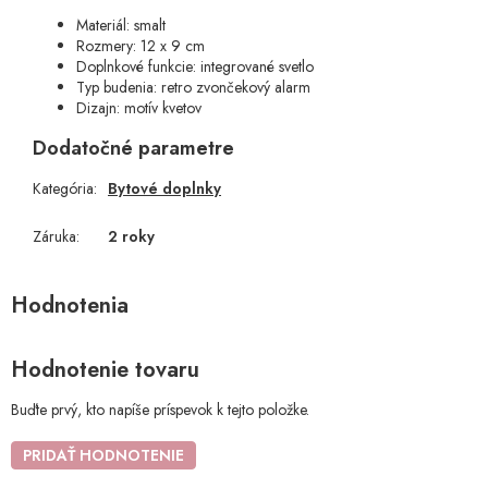
Materiál: smalt
Rozmery: 12 x 9 cm
Doplnkové funkcie: integrované svetlo
Typ budenia: retro zvončekový alarm
Dizajn: motív kvetov
Dodatočné parametre
Kategória
:
Bytové doplnky
Záruka
:
2 roky
Hodnotenie tovaru
Buďte prvý, kto napíše príspevok k tejto položke.
PRIDAŤ HODNOTENIE