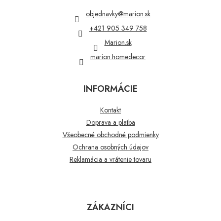
ä
t
objednavky
@
marion.sk
i
+421 905 349 758
e
Marion.sk
marion.homedecor
INFORMÁCIE
Kontakt
Doprava a platba
Všeobecné obchodné podmienky
Ochrana osobných údajov
Reklamácia a vrátenie tovaru
ZÁKAZNÍCI