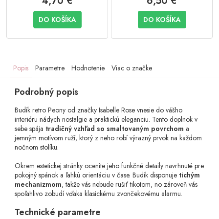
4,70 €
6,50 €
DO KOŠÍKA
DO KOŠÍKA
Popis
Parametre
Hodnotenie
Viac o značke
Podrobný popis
Budík retro Peony od značky Isabelle Rose vnesie do vášho
interiéru nádych nostalgie a praktickú eleganciu. Tento doplnok v
sebe spája
tradičný vzhľad so smaltovaným povrchom
a
jemným motívom ruží, ktorý z neho robí výrazný prvok na každom
nočnom stolíku.
Okrem estetickej stránky oceníte jeho funkčné detaily navrhnuté pre
pokojný spánok a ľahkú orientáciu v čase. Budík disponuje
tichým
mechanizmom
, takže vás nebude rušiť tikotom, no zároveň vás
spoľahlivo zobudí vďaka klasickému zvončekovému alarmu.
Technické parametre