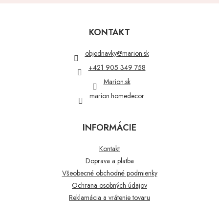
Z
á
p
KONTAKT
ä
t
objednavky
@
marion.sk
i
+421 905 349 758
e
Marion.sk
marion.homedecor
INFORMÁCIE
Kontakt
Doprava a platba
Všeobecné obchodné podmienky
Ochrana osobných údajov
Reklamácia a vrátenie tovaru