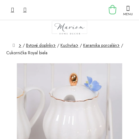
Prejsť
NÁKU
na
obsah
KOŠÍK
Domov
/
Bytové doplnky
/
Kuchyňa
/
Keramika porcelán
/
Cukornička Royal biela