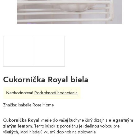
Cukornička Royal biela
Priemerné
Neohodnotené
Podrobnosti hodnotenia
hodnotenie
produktu
Značka:
Isabelle Rose Home
je
0,0
Cukornička Royal
vnesie do vašej kuchyne čistý dizajn s
elegantným
z
zlatým lemom
. Tento kúsok z porcelánu je ideálnou voľbou pre
5
všetkých, ktorí hľadajú vkusný doplnok na stolovanie.
hviezdičiek.