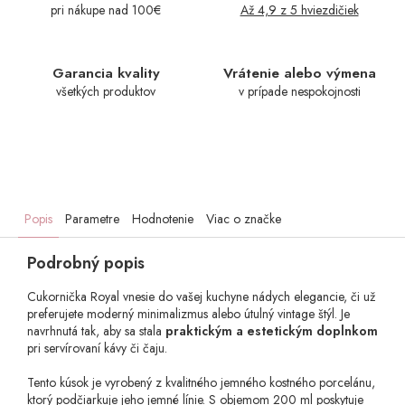
pri nákupe nad 100€
Až 4,9 z 5 hviezdičiek
Garancia kvality
Vrátenie alebo výmena
všetkých produktov
v prípade nespokojnosti
Popis
Parametre
Hodnotenie
Viac o značke
Podrobný popis
Cukornička Royal vnesie do vašej kuchyne nádych elegancie, či už
preferujete moderný minimalizmus alebo útulný vintage štýl. Je
navrhnutá tak, aby sa stala
praktickým a estetickým doplnkom
pri servírovaní kávy či čaju.
Tento kúsok je vyrobený z kvalitného jemného kostného porcelánu,
ktorý podčiarkuje jeho jemné línie. S objemom 200 ml poskytuje