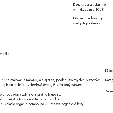
Doprava zadarmo
pri nákupe nad 100€
Garancia kvality
všetkých produktov
značke
Dod
oužiť na maľovanie nábytku, ale aj stien, podláh, kovových a plastových
Kate
u aj bielu techniku, vchodové dvere, či záhradný nábytok.
Záru
eru, odpadáva zdĺhavé a prašné brúsenie.
k zmiešať a tak si nájsť ten vhodný odtieň.
s (Volatile organic compound – Prchavé organické látky),