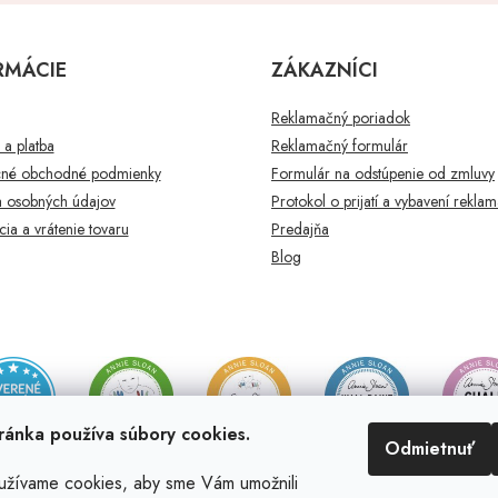
RMÁCIE
ZÁKAZNÍCI
Reklamačný poriadok
a platba
Reklamačný formulár
né obchodné podmienky
Formulár na odstúpenie od zmluvy
 osobných údajov
Protokol o prijatí a vybavení rekla
ia a vrátenie tovaru
Predajňa
Blog
ránka používa súbory cookies.
Odmietnuť
užívame cookies, aby sme Vám umožnili