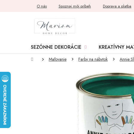
Prejsť
O nás
Spoznaj môj príbeh
Doprava a platba
na
obsah
SEZÓNNE DEKORÁCIE
KREATÍVNY MA
Domov
Maľovanie
Farby na nábytok
Annie S