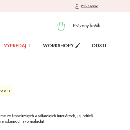
Prihlásenie
NÁKUPNÝ
Prázdny košík
KOŠÍK
VÝPREDAJ
WORKSHOPY 🖌️
ODSTÚPENIE OD
otenia
me vo francúzskych a talianskych interiéroch, jej odtieň
drahokamoch ako malachit.