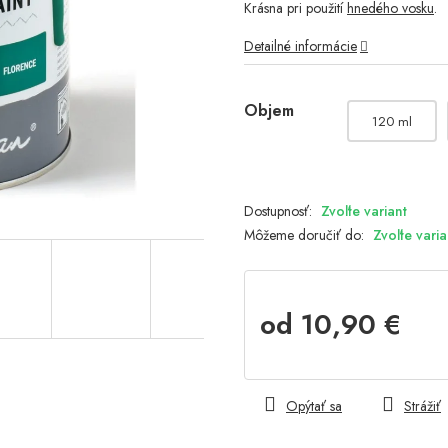
Krásna pri použití
hnedého vosku
.
Detailné informácie
Objem
120 ml
Zvoľte variant
Môžeme doručiť do:
Zvoľte varia
od
10,90 €
Jednotková
cena:
Opýtať sa
Strážiť