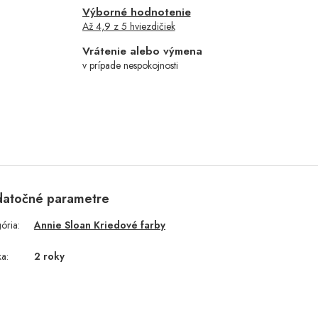
Výborné hodnotenie
Až 4,9 z 5 hviezdičiek
Vrátenie alebo výmena
v prípade nespokojnosti
atočné parametre
gória
:
Annie Sloan Kriedové farby
ka
:
2 roky