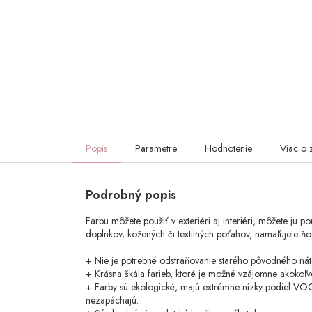
Popis
Parametre
Hodnotenie
Viac o 
Podrobný popis
Farbu môžete použiť v exteriéri aj interiéri, môžete ju p
doplnkov, kožených či textilných poťahov, namaľujete ňo
+ Nie je potrebné odstraňovanie starého pôvodného nát
+ Krásna škála farieb, ktoré je možné vzájomne akokoľve
+ Farby sú ekologické, majú extrémne nízky podiel VOC
nezapáchajú.