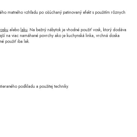
ého matného vzhľadu po ošúchaný patinovaný efekt s použitím rôznych
vosku
alebo
laku
. Na bežný nábytok je vhodné použiť vosk, ktorý dodáva
nejší na viac namáhané povrchy ako je kuchynská linka, vrchná doska
é použiť iba lak.
atieraného podkladu a použitej techniky.