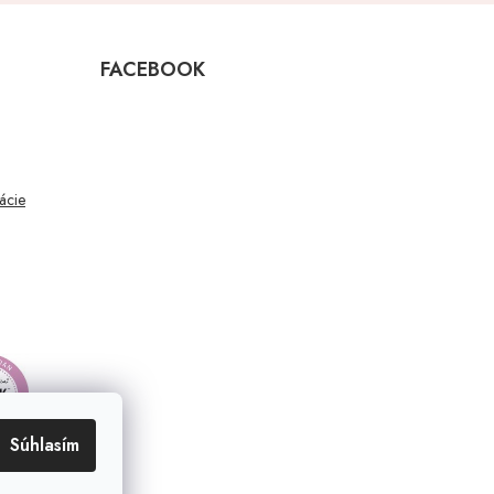
FACEBOOK
mácie
Súhlasím