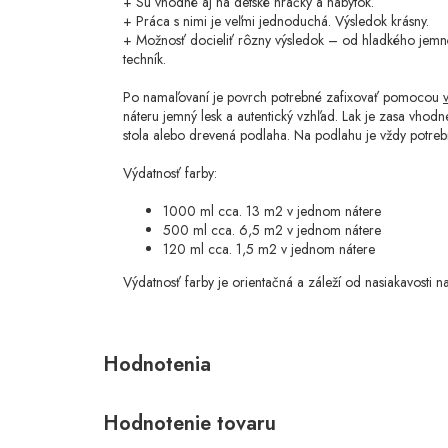
+ Sú vhodné aj na detské hračky a nábytok.
+ Práca s nimi je veľmi jednoduchá. Výsledok krásny.
+ Možnosť docieliť rôzny výsledok – od hladkého jemn
techník.
Po namaľovaní je povrch potrebné zafixovať pomocou
náteru jemný lesk a autentický vzhľad. Lak je zasa vhod
stola alebo drevená podlaha. Na podlahu je vždy potrebn
Výdatnosť farby:
1000 ml cca. 13 m2 v jednom nátere
500 ml cca. 6,5 m2 v jednom nátere
120 ml cca. 1,5 m2 v jednom nátere
Výdatnosť farby je orientačná a záleží od nasiakavosti n
Hodnotenie tovaru