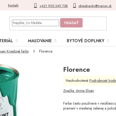
Kontakt
Blog
Moja objednávka
+421 905 349 758
objednavky@marion.sk
HĽADAŤ
TERIÁL
MAĽOVANIE
BYTOVÉ DOPLNKY
loan Kriedové farby
Florence
Florence
Priemerné
Neohodnotené
Podrobnosti hodn
hodnotenie
produktu
Značka:
Annie Sloan
je
0,0
Farba často používaná v neoklasiciz
z
pramení v medenej zelenej a polo
5
hviezdičiek.