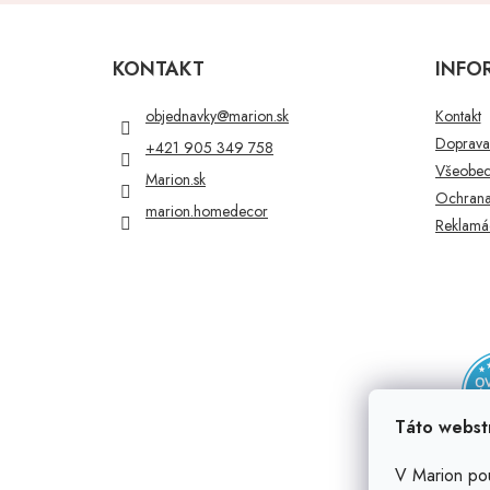
Z
á
p
KONTAKT
INFO
ä
t
objednavky
@
marion.sk
Kontakt
i
Doprava 
+421 905 349 758
e
Všeobec
Marion.sk
Ochrana
marion.homedecor
Reklamác
Táto webst
V Marion po