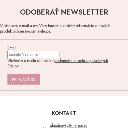
ODOBERAŤ NEWSLETTER
Vložte svoj e-mail a my Vám budeme zasielať informácie o nových
produktoch na našom e-shope.
Email
Vložením e-mailu súhlasíte s
podmienkami ochrany osobných
údajov
.
PRIHLÁSIŤ SA
Z
á
p
KONTAKT
ä
t
objednavky
@
marion.sk