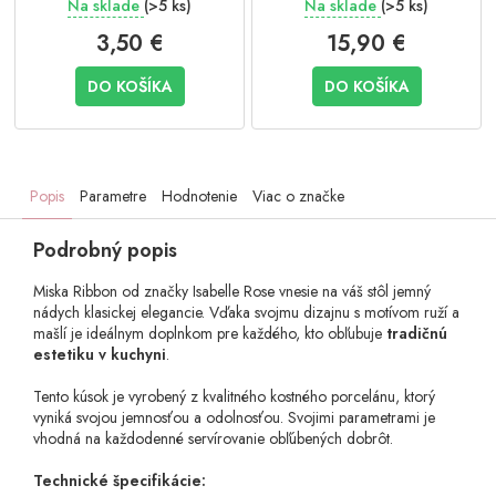
Na sklade
(>5 ks)
Na sklade
(>5 ks)
3,50 €
15,90 €
DO KOŠÍKA
DO KOŠÍKA
Popis
Parametre
Hodnotenie
Viac o značke
Podrobný popis
Miska Ribbon od značky Isabelle Rose vnesie na váš stôl jemný
nádych klasickej elegancie. Vďaka svojmu dizajnu s motívom ruží a
mašlí je ideálnym doplnkom pre každého, kto obľubuje
tradičnú
estetiku v kuchyni
.
Tento kúsok je vyrobený z kvalitného kostného porcelánu, ktorý
vyniká svojou jemnosťou a odolnosťou. Svojimi parametrami je
vhodná na každodenné servírovanie obľúbených dobrôt.
Technické špecifikácie: