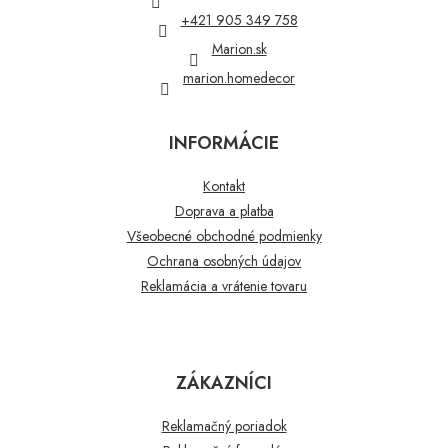
i
+421 905 349 758
e
Marion.sk
marion.homedecor
INFORMÁCIE
Kontakt
Doprava a platba
Všeobecné obchodné podmienky
Ochrana osobných údajov
Reklamácia a vrátenie tovaru
ZÁKAZNÍCI
Reklamačný poriadok