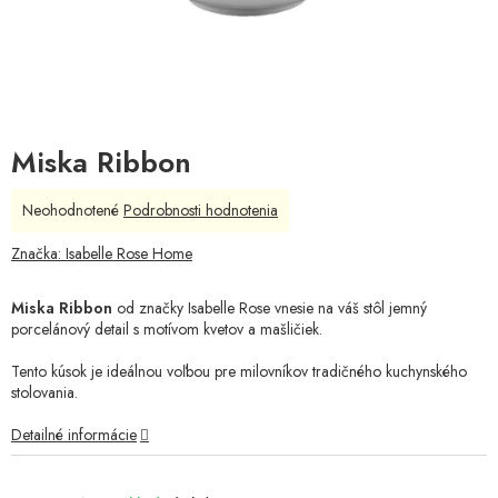
Miska Ribbon
Priemerné
Neohodnotené
Podrobnosti hodnotenia
hodnotenie
produktu
Značka:
Isabelle Rose Home
je
0,0
Miska Ribbon
od značky Isabelle Rose vnesie na váš stôl jemný
z
porcelánový detail s motívom kvetov a mašličiek.
5
hviezdičiek.
Tento kúsok je ideálnou voľbou pre milovníkov tradičného kuchynského
stolovania.
Detailné informácie