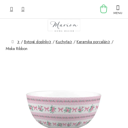
Prejsť
NÁKU
na
obsah
KOŠÍK
Domov
/
Bytové doplnky
/
Kuchyňa
/
Keramika porcelán
/
Miska Ribbon