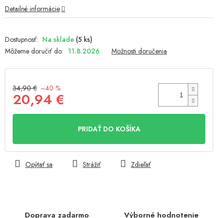
hviezdičiek.
Detailné informácie
Na sklade
(5 ks)
Môžeme doručiť do:
11.8.2026
Možnosti doručenia
34,90 €
–40 %
20,94 €
Jednotková
cena:
PRIDAŤ DO KOŠÍKA
Opýtať sa
Strážiť
Zdieľať
Doprava zadarmo
Výborné hodnotenie