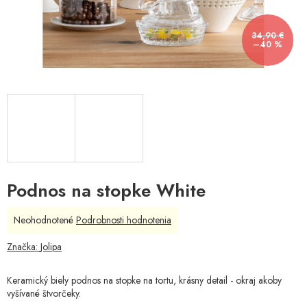
34,90 €
–40 %
Podnos na stopke White
Priemerné
Neohodnotené
Podrobnosti hodnotenia
hodnotenie
produktu
Značka:
Jolipa
je
0,0
Keramický biely podnos na stopke na tortu, krásny detail - okraj akoby
z
vyšívané štvorčeky.
5