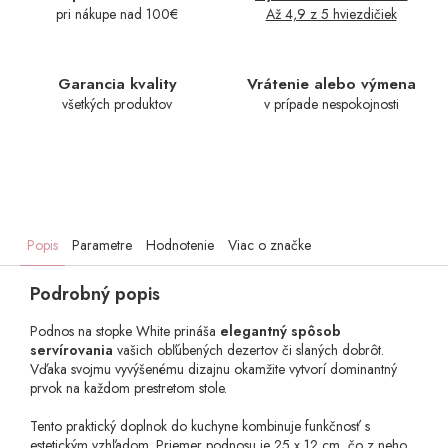
pri nákupe nad 100€
Až 4,9 z 5 hviezdičiek
Garancia kvality
Vrátenie alebo výmena
všetkých produktov
v prípade nespokojnosti
Popis
Parametre
Hodnotenie
Viac o značke
Podrobný popis
Podnos na stopke White prináša
elegantný spôsob
servírovania
vašich obľúbených dezertov či slaných dobrôt.
Vďaka svojmu vyvýšenému dizajnu okamžite vytvorí dominantný
prvok na každom prestretom stole.
Tento praktický doplnok do kuchyne kombinuje funkčnosť s
estetickým vzhľadom. Priemer podnosu je 25 x 12 cm, čo z neho