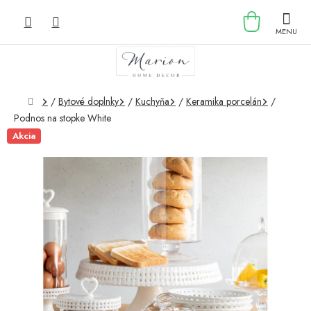
Prejsť
NÁKU
na
obsah
KOŠÍK
Domov
/
Bytové doplnky
/
Kuchyňa
/
Keramika porcelán
/
Podnos na stopke White
Akcia