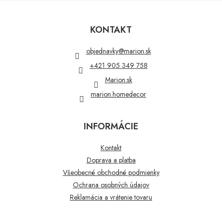
Z
á
p
KONTAKT
ä
t
objednavky
@
marion.sk
i
+421 905 349 758
e
Marion.sk
marion.homedecor
INFORMÁCIE
Kontakt
Doprava a platba
Všeobecné obchodné podmienky
Ochrana osobných údajov
Reklamácia a vrátenie tovaru